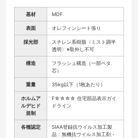
基材
MDF
表面
オレフィンシート張り
採光部
スチレン系樹脂〈ミスト調半
透明〉※取外し不可
構造
フラッシュ構造（一部ベタ
芯）
重量
35kg以下（1枚あたり）
ホルムア
F☆☆☆☆ 住宅部品表示ガイ
ルデヒド
ドライン
規制
各種認定
SIAA登録抗ウイルス加工製
品：無機抗ウイルス加工剤・