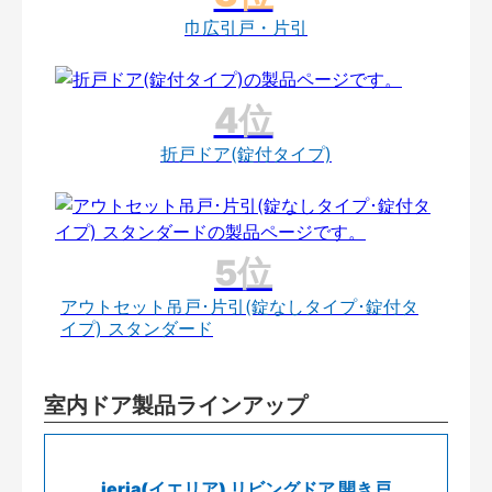
巾広引戸・片引
折戸ドア(錠付タイプ)
アウトセット吊戸･片引(錠なしタイプ･錠付タ
イプ) スタンダード
室内ドア製品ラインアップ
ieria(イエリア) リビングドア 開き戸