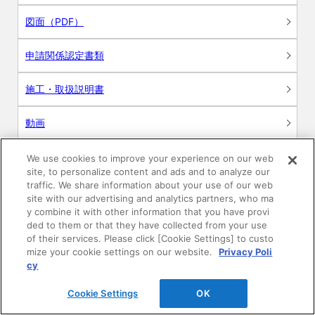
図面（PDF）
申請関係認定書類
施工・取扱説明書
動画
シミュレーションツール
We use cookies to improve your experience on our web
site, to personalize content and ads and to analyze our
24時間換気システム〈エアスマート〉
traffic. We share information about your use of our web
簡易設計見積ソフト
site with our advertising and analytics partners, who ma
y combine it with other information that you have provi
R&Dセンター環境測定・分析サービス
ded to them or that they have collected from your use
of their services. Please click [Cookie Settings] to custo
mize your cookie settings on our website.
Privacy Poli
商品マスター申し込み
cy
Cookie Settings
OK