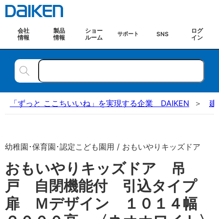
会社
製品
ショー
ログ
SNS
サポート
情報
情報
ルーム
イン
「ずっと ここちいいね」を実現する企業 DAIKEN
建
幼稚園･保育園･認定こども園用 / おもいやりキッズドア
おもいやりキッズドア 吊
戸 自閉機能付 引込タイプ
扉 Ｍデザイン １０１４幅