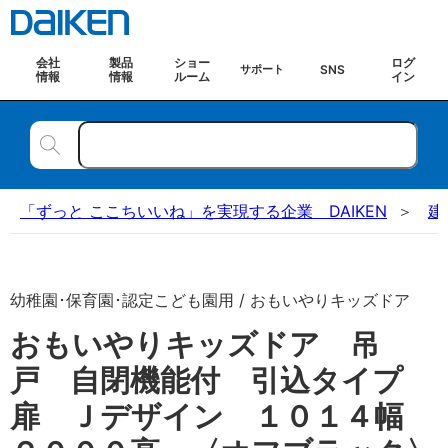
会社
製品
ショー
ログ
SNS
サポート
情報
情報
ルーム
イン
「ずっと ここちいいね」を実現する企業 DAIKEN
建
幼稚園･保育園･認定こども園用 / おもいやりキッズドア
おもいやりキッズドア 吊
戸 自閉機能付 引込タイプ
扉 Ｊデザイン １０１４幅