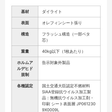
基材
ダイライト
表面
オレフィンシート張り
構造
フラッシュ構造（一部ベタ
芯）
重量
40kg以下（1枚あたり）
ホルムア
告示対象外製品
ルデヒド
規制
各種認定
国土交通大臣認定不燃材料
SIAA登録抗ウイルス加工製
品：無機抗ウイルス加工剤・
印刷 シート表面層 JP061230
9X0009L