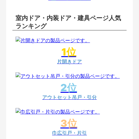
室内ドア・内装ドア・建具ページ人気
ランキング
片開きドア
アウトセット吊戸・引分
巾広引戸・片引