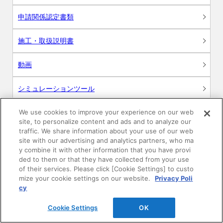
申請関係認定書類
施工・取扱説明書
動画
シミュレーションツール
24時間換気システム〈エアスマート〉
We use cookies to improve your experience on our web
簡易設計見積ソフト
site, to personalize content and ads and to analyze our
traffic. We share information about your use of our web
R&Dセンター環境測定・分析サービス
site with our advertising and analytics partners, who ma
y combine it with other information that you have provi
ded to them or that they have collected from your use
商品マスター申し込み
of their services. Please click [Cookie Settings] to custo
mize your cookie settings on our website.
Privacy Poli
cy
Cookie Settings
OK