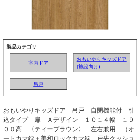
製品カテゴリ
おもいやりキッズドア
室内ドア
(施設向け)
吊戸
おもいやりキッズドア 吊戸 自閉機能付 引
込タイプ 扉 Ａデザイン １０１４幅 １９
００高 〈ティーブラウン〉 左右兼用 （オ
ートカマ錠＋美和ロックカマ錠 戸先クッショ