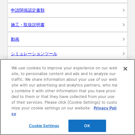
申請関係認定書類
施工・取扱説明書
動画
シミュレーションツール
24時間換気システム〈エアスマート〉
We use cookies to improve your experience on our web
簡易設計見積ソフト
site, to personalize content and ads and to analyze our
traffic. We share information about your use of our web
R&Dセンター環境測定・分析サービス
site with our advertising and analytics partners, who ma
y combine it with other information that you have provi
ded to them or that they have collected from your use
商品マスター申し込み
of their services. Please click [Cookie Settings] to custo
mize your cookie settings on our website.
Privacy Poli
cy
Cookie Settings
OK