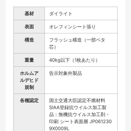
基材
ダイライト
表面
オレフィンシート張り
構造
フラッシュ構造（一部ベタ
芯）
重量
40kg以下（1枚あたり）
ホルムア
告示対象外製品
ルデヒド
規制
各種認定
国土交通大臣認定不燃材料
SIAA登録抗ウイルス加工製
品：無機抗ウイルス加工剤・
印刷 シート表面層 JP061230
9X0009L