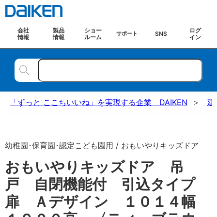
会社
製品
ショー
ログ
SNS
サポート
情報
情報
ルーム
イン
「ずっと ここちいいね」を実現する企業 DAIKEN
建
幼稚園･保育園･認定こども園用 / おもいやりキッズドア
おもいやりキッズドア 吊
戸 自閉機能付 引込タイプ
扉 Ａデザイン １０１４幅