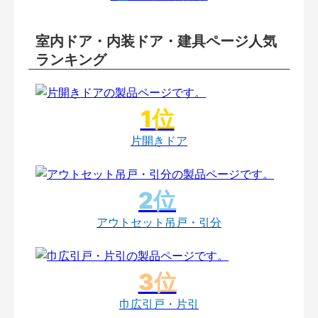
室内ドア・内装ドア・建具ページ人気
ランキング
片開きドア
アウトセット吊戸・引分
巾広引戸・片引