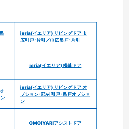
 吊
ieria(イエリア) リビングドア 巾
広引戸･片引／巾広吊戸･片引
ieria(イエリア) 機能ドア
ieria(イエリア) リビングドア オ
 オ
プション･部材 引戸･吊戸オプショ
ョン
ン
OMOIYARIアシストドア