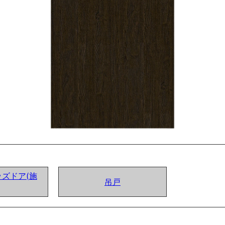
ズドア(施
吊戸