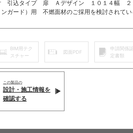
付 引込タイプ 扉 Ａデザイン １０１４幅 
ィンガード）用 不燃面材のご採用を検討されてい
BIM用テク
申請関係
図面PDF
スチャー
定書類
この製品の
設計・施工情報を
確認する