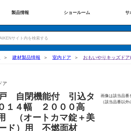
製品
情報
ショー
ルーム
サ
N
建材製品情報
室内ドア
おもいやりキッズドア(
ドア
戸 自閉機能付 引込タ
画像は該当品番
（該当品番以外
１０１４幅 ２０００高
用 （オートカマ錠＋美
ード）用 不燃面材