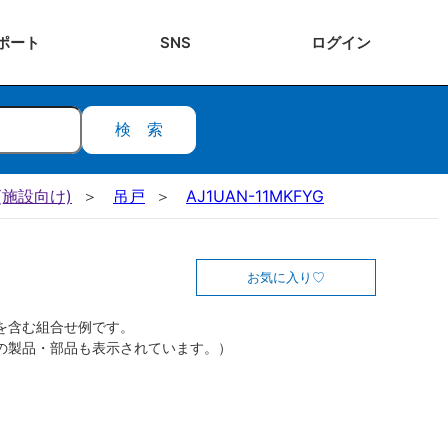
ポート
SNS
ログ
イン
検索
施設向け)
吊戸
AJ1UAN-11MKFYG
お気に入り
を含む組合せ例です。
の製品・部品も表示されています。）