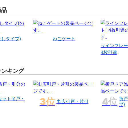
商品
なしタイプ)
ねこゲート
ラインフレー
4枚引違
ランキング
セット吊戸・
折戸
巾広引戸・片引
プ)