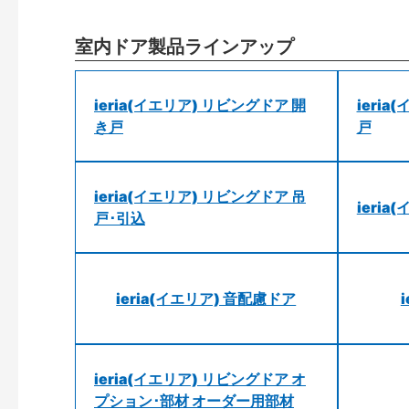
室内ドア製品ラインアップ
ieria(イエリア) リビングドア 開
ieri
き戸
戸
ieria(イエリア) リビングドア 吊
ieri
戸･引込
ieria(イエリア) 音配慮ドア
ieria(イエリア) リビングドア オ
プション･部材 オーダー用部材