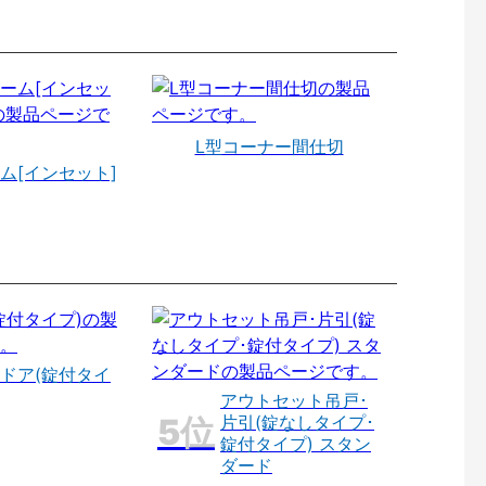
L型コーナー間仕切
ム[インセット]
ドア(錠付タイ
アウトセット吊戸･
片引(錠なしタイプ･
錠付タイプ) スタン
ダード