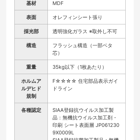
基材
MDF
表面
オレフィンシート張り
採光部
透明強化ガラス ※取外し不可
構造
フラッシュ構造（一部ベタ
芯）
重量
35kg以下（1枚あたり）
ホルムア
F☆☆☆☆ 住宅部品表示ガイ
ルデヒド
ドライン
規制
各種認定
SIAA登録抗ウイルス加工製
品：無機抗ウイルス加工剤・
印刷 シート表面層 JP061230
9X0009L
SIAA登録抗菌加工製品：無機