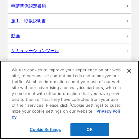
申請関係認定書類
施工・取扱説明書
動画
シミュレーションツール
24時間換気システム〈エアスマート〉
簡易設計見積ソフト
We use cookies to improve your experience on our web
site, to personalize content and ads and to analyze our
R&Dセンター環境測定・分析サービス
traffic. We share information about your use of our web
site with our advertising and analytics partners, who ma
y combine it with other information that you have provi
商品マスター申し込み
ded to them or that they have collected from your use
of their services. Please click [Cookie Settings] to custo
mize your cookie settings on our website.
Privacy Poli
cy
Cookie Settings
OK