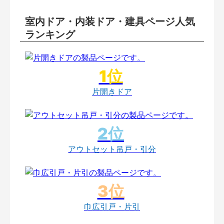
室内ドア・内装ドア・建具ページ人気
ランキング
片開きドア
アウトセット吊戸・引分
巾広引戸・片引