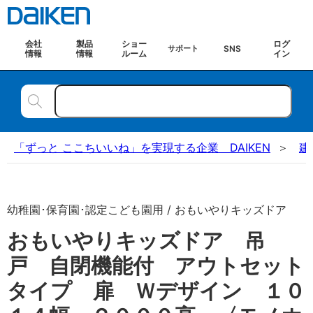
会社
製品
ショー
ログ
SNS
サポート
情報
情報
ルーム
イン
「ずっと ここちいいね」を実現する企業 DAIKEN
建
幼稚園･保育園･認定こども園用 / おもいやりキッズドア
おもいやりキッズドア 吊
戸 自閉機能付 アウトセット
タイプ 扉 Ｗデザイン １０