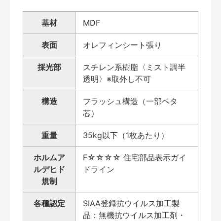
基材
MDF
表面
オレフィンシート張り
採光部
スチレン系樹脂〈ミスト調半
透明〉※取外し不可
構造
フラッシュ構造（一部ベタ
芯）
重量
35kg以下（1枚あたり）
ホルムア
F☆☆☆☆ 住宅部品表示ガイ
ルデヒド
ドライン
規制
各種認定
SIAA登録抗ウイルス加工製
品：無機抗ウイルス加工剤・