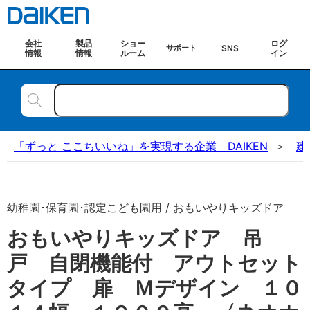
会社
製品
ショー
ログ
SNS
サポート
情報
情報
ルーム
イン
「ずっと ここちいいね」を実現する企業 DAIKEN
建
幼稚園･保育園･認定こども園用 / おもいやりキッズドア
おもいやりキッズドア 吊
戸 自閉機能付 アウトセット
タイプ 扉 Ｍデザイン １０