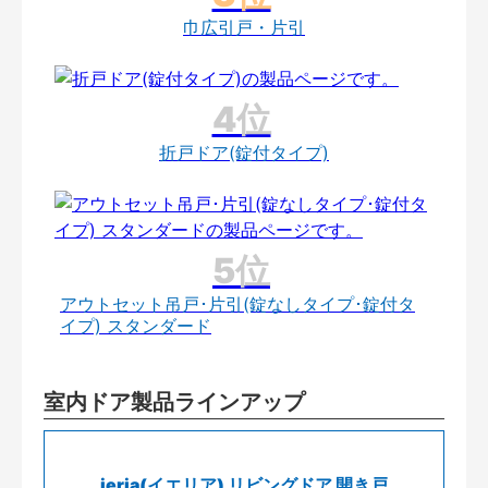
巾広引戸・片引
折戸ドア(錠付タイプ)
アウトセット吊戸･片引(錠なしタイプ･錠付タ
イプ) スタンダード
室内ドア製品ラインアップ
ieria(イエリア) リビングドア 開き戸