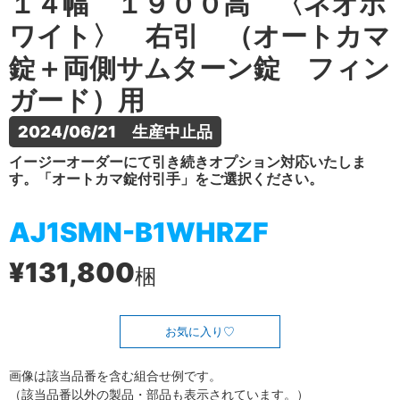
１４幅 １９００高 〈ネオホ
ワイト〉 右引 （オートカマ
錠＋両側サムターン錠 フィン
ガード）用
2024/06/21　生産中止品
イージーオーダーにて引き続きオプション対応いたしま
す。「オートカマ錠付引手」をご選択ください。
AJ1SMN-B1WHRZF
¥131,800
梱
お気に入り
画像は該当品番を含む組合せ例です。
（該当品番以外の製品・部品も表示されています。）