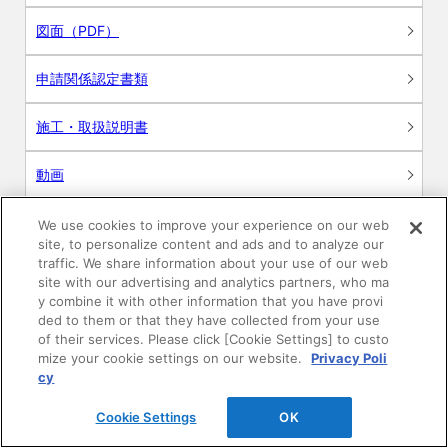
図面（PDF）
申請関係認定書類
施工・取扱説明書
動画
シミュレーションツール
We use cookies to improve your experience on our web
site, to personalize content and ads and to analyze our
24時間換気システム〈エアスマート〉
traffic. We share information about your use of our web
簡易設計見積ソフト
site with our advertising and analytics partners, who ma
y combine it with other information that you have provi
R&Dセンター環境測定・分析サービス
ded to them or that they have collected from your use
of their services. Please click [Cookie Settings] to custo
mize your cookie settings on our website.
Privacy Poli
商品マスター申し込み
cy
Cookie Settings
OK