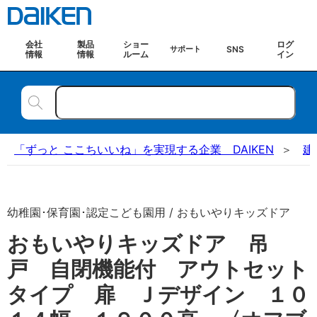
会社
製品
ショー
ログ
SNS
サポート
情報
情報
ルーム
イン
「ずっと ここちいいね」を実現する企業 DAIKEN
建
幼稚園･保育園･認定こども園用 / おもいやりキッズドア
おもいやりキッズドア 吊
戸 自閉機能付 アウトセット
タイプ 扉 Ｊデザイン １０