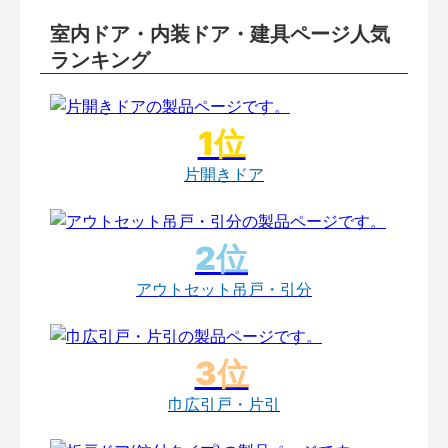
室内ドア・内装ドア・建具ページ人気
ランキング
片開きドア
アウトセット吊戸・引分
巾広引戸・片引