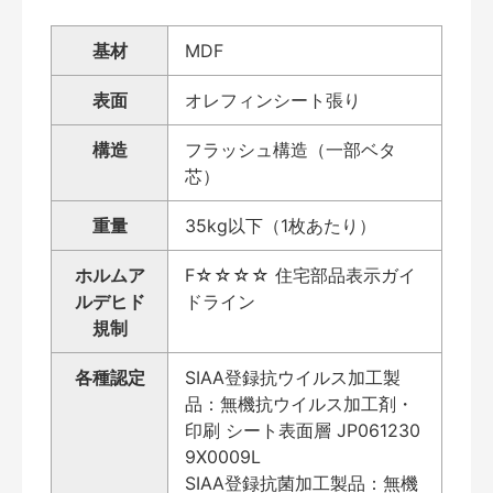
基材
MDF
表面
オレフィンシート張り
構造
フラッシュ構造（一部ベタ
芯）
重量
35kg以下（1枚あたり）
ホルムア
F☆☆☆☆ 住宅部品表示ガイ
ルデヒド
ドライン
規制
各種認定
SIAA登録抗ウイルス加工製
品：無機抗ウイルス加工剤・
印刷 シート表面層 JP061230
9X0009L
SIAA登録抗菌加工製品：無機