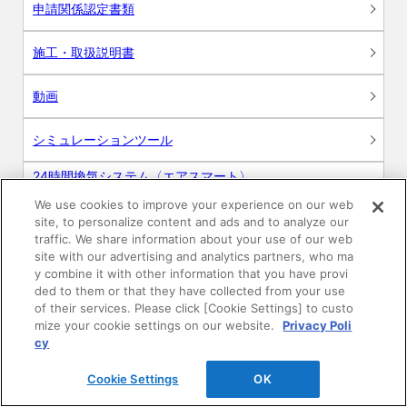
申請関係認定書類
施工・取扱説明書
動画
シミュレーションツール
24時間換気システム〈エアスマート〉
簡易設計見積ソフト
We use cookies to improve your experience on our web
site, to personalize content and ads and to analyze our
R&Dセンター環境測定・分析サービス
traffic. We share information about your use of our web
site with our advertising and analytics partners, who ma
商品マスター申し込み
y combine it with other information that you have provi
ded to them or that they have collected from your use
of their services. Please click [Cookie Settings] to custo
mize your cookie settings on our website.
Privacy Poli
cy
Cookie Settings
OK
電子公告
このWEBサイトについて