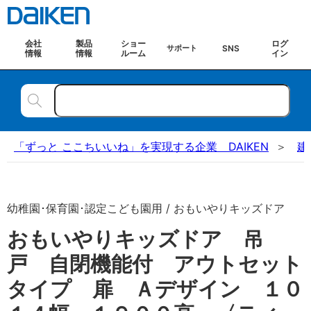
会社
製品
ショー
ログ
SNS
サポート
情報
情報
ルーム
イン
「ずっと ここちいいね」を実現する企業 DAIKEN
建
幼稚園･保育園･認定こども園用 / おもいやりキッズドア
おもいやりキッズドア 吊
戸 自閉機能付 アウトセット
タイプ 扉 Ａデザイン １０