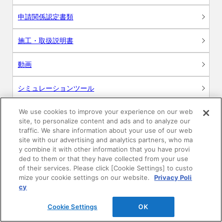
申請関係認定書類
施工・取扱説明書
動画
シミュレーションツール
24時間換気システム〈エアスマート〉
We use cookies to improve your experience on our web
簡易設計見積ソフト
site, to personalize content and ads and to analyze our
traffic. We share information about your use of our web
R&Dセンター環境測定・分析サービス
site with our advertising and analytics partners, who ma
y combine it with other information that you have provi
ded to them or that they have collected from your use
商品マスター申し込み
of their services. Please click [Cookie Settings] to custo
mize your cookie settings on our website.
Privacy Poli
cy
Cookie Settings
OK