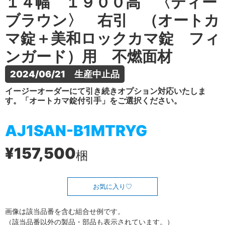
１４幅 １９００高 〈ティー
ブラウン〉 右引 （オートカ
マ錠＋美和ロックカマ錠 フィ
ンガード）用 不燃面材
2024/06/21　生産中止品
イージーオーダーにて引き続きオプション対応いたしま
す。「オートカマ錠付引手」をご選択ください。
AJ1SAN-B1MTRYG
¥157,500
梱
お気に入り
画像は該当品番を含む組合せ例です。
（該当品番以外の製品・部品も表示されています。）