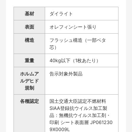
基材
ダイライト
表面
オレフィンシート張り
構造
フラッシュ構造（一部ベタ
芯）
重量
40kg以下（1枚あたり）
ホルムア
告示対象外製品
ルデヒド
規制
各種認定
国土交通大臣認定不燃材料
SIAA登録抗ウイルス加工製
品：無機抗ウイルス加工剤・
印刷 シート表面層 JP061230
9X0009L