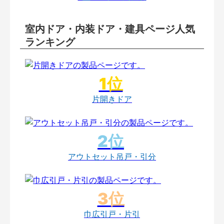
室内ドア・内装ドア・建具ページ人気
ランキング
片開きドア
アウトセット吊戸・引分
巾広引戸・片引