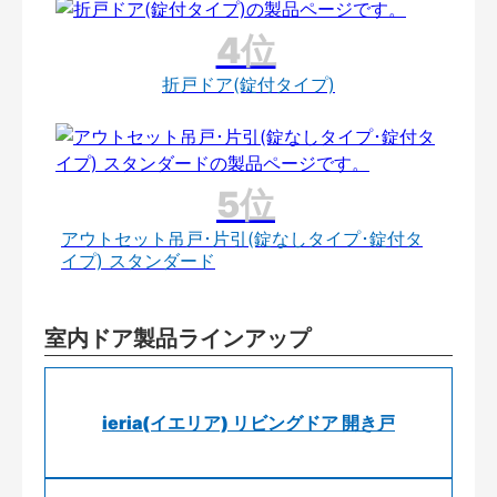
折戸ドア(錠付タイプ)
アウトセット吊戸･片引(錠なしタイプ･錠付タ
イプ) スタンダード
室内ドア製品ラインアップ
ieria(イエリア) リビングドア 開き戸