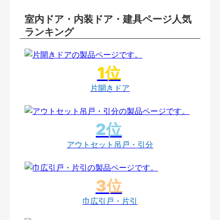
室内ドア・内装ドア・建具ページ人気
ランキング
片開きドア
アウトセット吊戸・引分
巾広引戸・片引