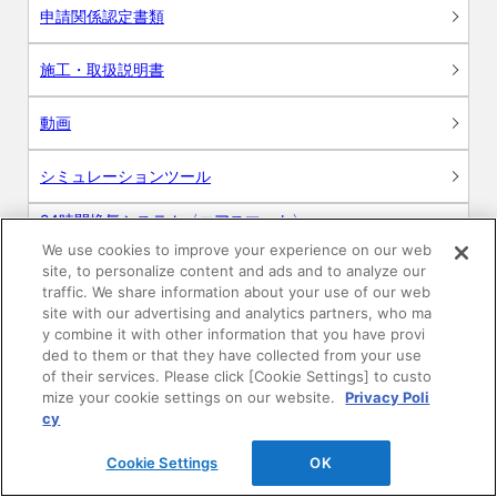
申請関係認定書類
施工・取扱説明書
動画
シミュレーションツール
24時間換気システム〈エアスマート〉
簡易設計見積ソフト
We use cookies to improve your experience on our web
site, to personalize content and ads and to analyze our
R&Dセンター環境測定・分析サービス
traffic. We share information about your use of our web
site with our advertising and analytics partners, who ma
y combine it with other information that you have provi
商品マスター申し込み
ded to them or that they have collected from your use
of their services. Please click [Cookie Settings] to custo
mize your cookie settings on our website.
Privacy Poli
cy
Cookie Settings
OK