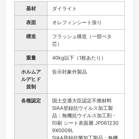
基材
ダイライト
表面
オレフィンシート張り
構造
フラッシュ構造（一部ベタ
芯）
重量
40kg以下（1枚あたり）
ホルムア
告示対象外製品
ルデヒド
規制
各種認定
国土交通大臣認定不燃材料
SIAA登録抗ウイルス加工製
品：無機抗ウイルス加工剤・
印刷 シート表面層 JP061230
9X0009L
SIAA登録抗菌加工製品：無機