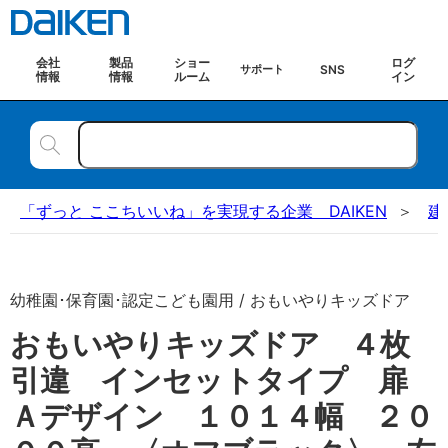
会社
製品
ショー
ログ
SNS
サポート
情報
情報
ルーム
イン
「ずっと ここちいいね」を実現する企業 DAIKEN
建
幼稚園･保育園･認定こども園用 / おもいやりキッズドア
おもいやりキッズドア ４枚
引違 インセットタイプ 扉
Ａデザイン １０１４幅 ２０