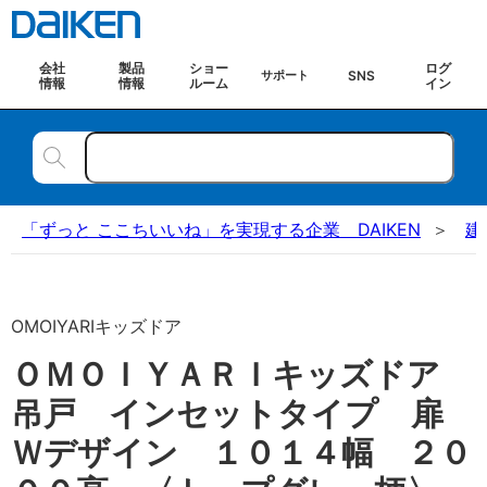
会社
製品
ショー
ログ
SNS
サポート
情報
情報
ルーム
イン
「ずっと ここちいいね」を実現する企業 DAIKEN
建
OMOIYARIキッズドア
ＯＭＯＩＹＡＲＩキッズドア
吊戸 インセットタイプ 扉
Ｗデザイン １０１４幅 ２０