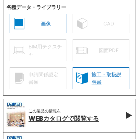
各種データ・ライブラリー
画像
CAD
BIM用テクスチ
図面PDF
ャー
申請関係認定
施工・取扱説
書類
明書
この製品の情報を
WEBカタログで
閲覧する