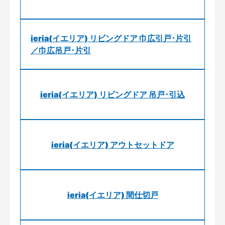
ieria(イエリア) リビングドア 巾広引戸･片引
／巾広吊戸･片引
ieria(イエリア) リビングドア 吊戸･引込
ieria(イエリア) アウトセットドア
ieria(イエリア) 間仕切戸