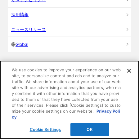
採用情報
ニュースリリース
Global
We use cookies to improve your experience on our web
製品情報
site, to personalize content and ads and to analyze our
traffic. We share information about your use of our web
素材情報
site with our advertising and analytics partners, who ma
y combine it with other information that you have provi
ded to them or that they have collected from your use
建材製品情報 総合TOP
of their services. Please click [Cookie Settings] to custo
mize your cookie settings on our website.
Privacy Poli
cy
住宅向け
Cookie Settings
OK
公共・商業施設向け