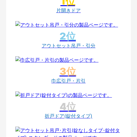
片開きドア
アウトセット吊戸・引分
巾広引戸・片引
折戸ドア(錠付タイプ)