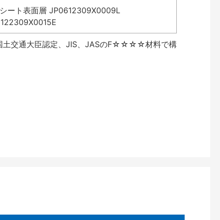
表面層 JP0612309X0009L
2309X0015E
土交通大臣認定、JIS、JASのF☆☆☆☆材料で構