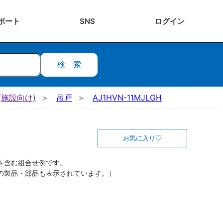
ポート
SNS
ログ
イン
検索
施設向け)
吊戸
AJ1HVN-11MJLGH
お気に入り
を含む組合せ例です。
の製品・部品も表示されています。）