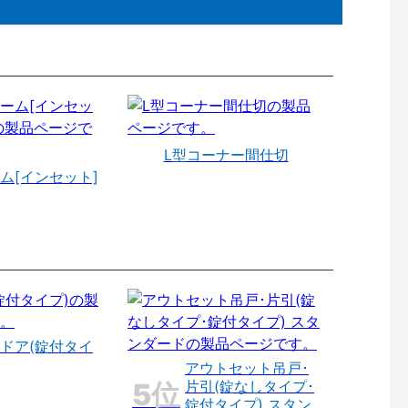
L型コーナー間仕切
ム[インセット]
ドア(錠付タイ
アウトセット吊戸･
片引(錠なしタイプ･
錠付タイプ) スタン