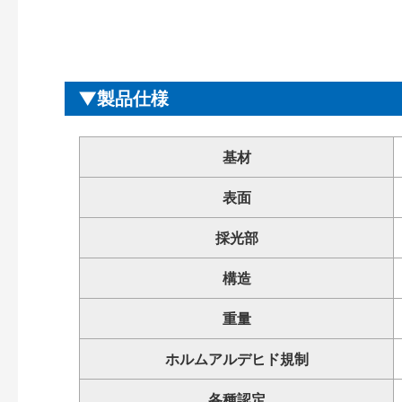
製品仕様
基材
表面
採光部
構造
重量
ホルムアルデヒド規制
各種認定