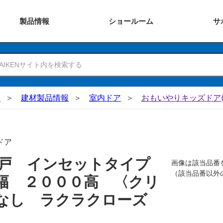
製品
情報
ショー
ルーム
サ
N
建材製品情報
室内ドア
おもいやりキッズドア(
ドア
吊戸 インセットタイプ
画像は該当品番
（該当品番以外
幅 ２０００高 〈クリ
なし ラクラクローズ