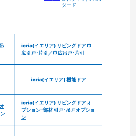
ダード
 吊
ieria(イエリア) リビングドア 巾
広引戸･片引／巾広吊戸･片引
ieria(イエリア) 機能ドア
ieria(イエリア) リビングドア オ
 オ
プション･部材 引戸･吊戸オプショ
ョン
ン