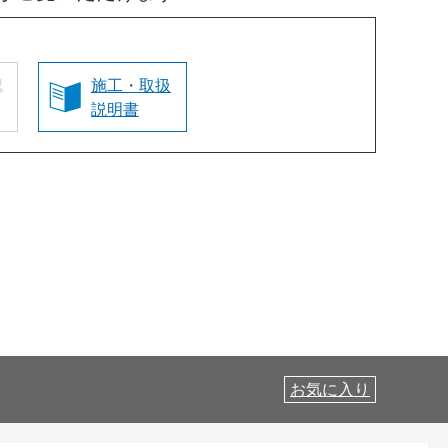
認
施工・取扱
説明書
お気に入り