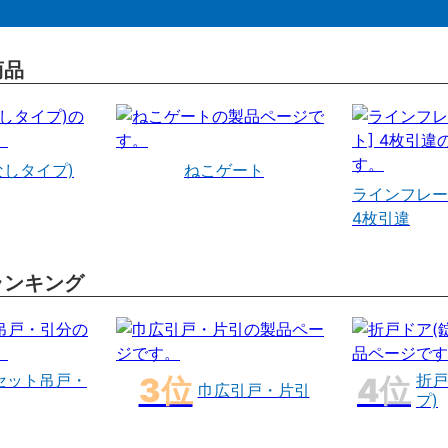
商品
なしタイプ)
ねこゲート
ラインフレー
4枚引違
ランキング
セット吊戸・
折戸
巾広引戸・片引
プ)