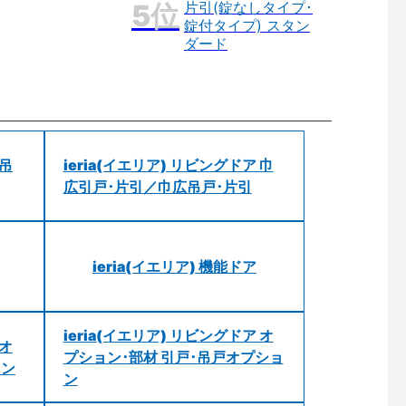
片引(錠なしタイプ･
錠付タイプ) スタン
ダード
 吊
ieria(イエリア) リビングドア 巾
広引戸･片引／巾広吊戸･片引
ieria(イエリア) 機能ドア
ieria(イエリア) リビングドア オ
 オ
プション･部材 引戸･吊戸オプショ
ョン
ン