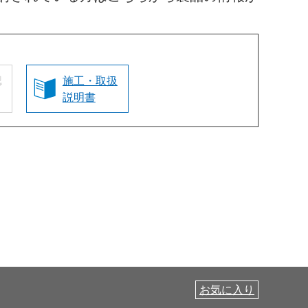
認
施工・取扱
説明書
お気に入り