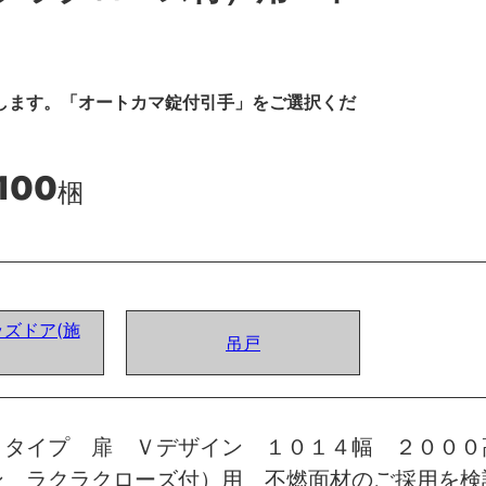
します。「オートカマ錠付引手」をご選択くだ
,100
梱
ズドア(施
吊戸
トタイプ 扉 Ｖデザイン １０１４幅 ２０００
ン ラクラクローズ付）用 不燃面材のご採用を検