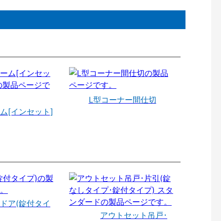
L型コーナー間仕切
ム[インセット]
ドア(錠付タイ
アウトセット吊戸･