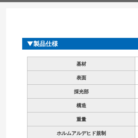
製品仕様
基材
表面
採光部
構造
重量
ホルムアルデヒド規制