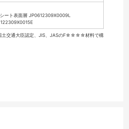
表面層 JP0612309X0009L
2309X0015E
土交通大臣認定、JIS、JASのF☆☆☆☆材料で構