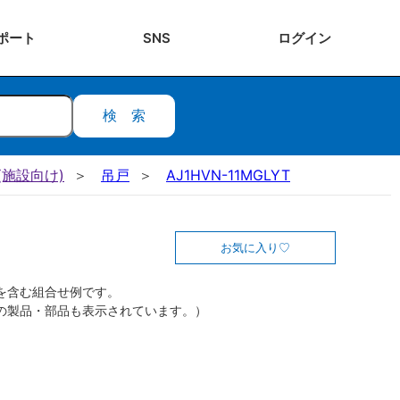
ポート
SNS
ログ
イン
検索
施設向け)
吊戸
AJ1HVN-11MGLYT
お気に入り
を含む組合せ例です。
の製品・部品も表示されています。）