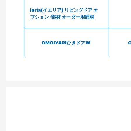
ieria(イエリア) リビングドア オ
プション･部材 オーダー用部材
OMOIYARIひきドアW