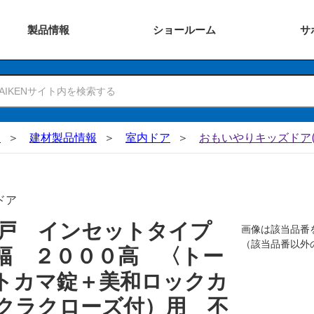
製品
情報
ショー
ルーム
サ
N
建材製品情報
室内ドア
おもいやりキッズドア(
ドア
吊戸 インセットタイプ
画像は該当品番
（該当品番以外
幅 ２０００高 〈トー
トカマ錠＋美和ロックカ
クラクローズ付）用 不