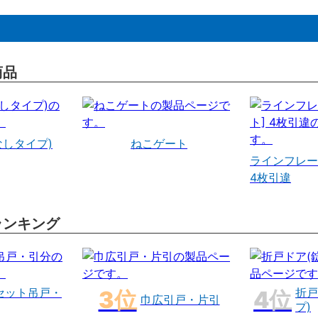
商品
なしタイプ)
ねこゲート
ラインフレー
4枚引違
ランキング
セット吊戸・
折戸
巾広引戸・片引
プ)