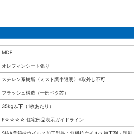
MDF
オレフィンシート張り
スチレン系樹脂〈ミスト調半透明〉※取外し不可
フラッシュ構造（一部ベタ芯）
35kg以下（1枚あたり）
F☆☆☆☆ 住宅部品表示ガイドライン
SIAA登録抗ウイルス加工製品：無機抗ウイルス加工剤・印刷 シート