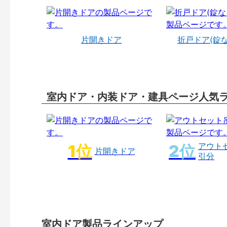
片開きドア
折戸ドア(錠
室内ドア・内装ドア・建具ページ人気
アウト
片開きドア
引分
室内ドア製品ラインアップ