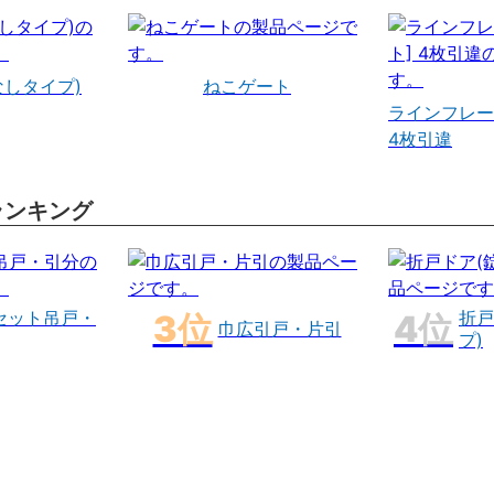
なしタイプ)
ねこゲート
ラインフレー
4枚引違
ランキング
セット吊戸・
折戸
巾広引戸・片引
プ)