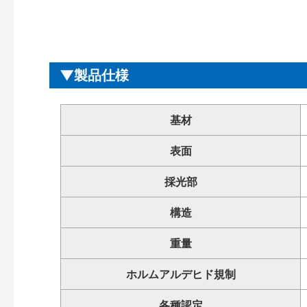
製品仕様
基材
表面
採光部
構造
重量
ホルムアルデヒド規制
各種認定