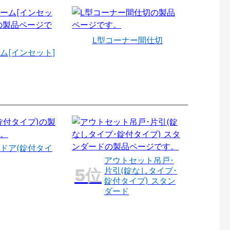
L型コーナー間仕切
ム[インセット]
ドア(錠付タイ
アウトセット吊戸･
片引(錠なしタイプ･
錠付タイプ) スタン
ダード