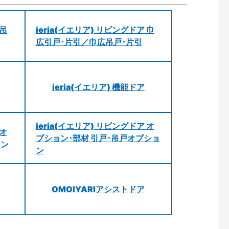
 吊
ieria(イエリア) リビングドア 巾
広引戸･片引／巾広吊戸･片引
ieria(イエリア) 機能ドア
ieria(イエリア) リビングドア オ
 オ
プション･部材 引戸･吊戸オプショ
ョン
ン
OMOIYARIアシストドア