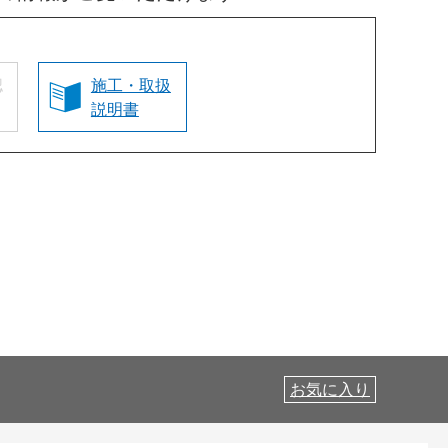
認
施工・取扱
説明書
お気に入り