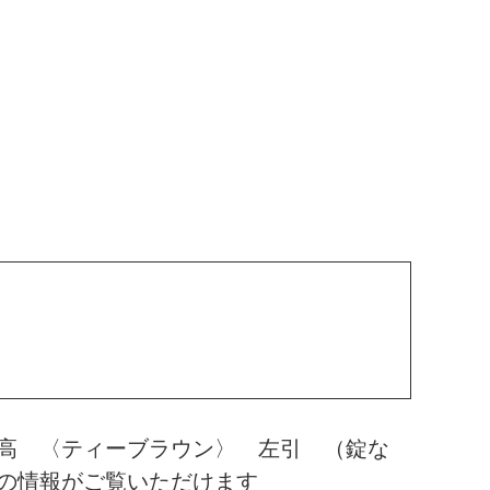
高 〈ティーブラウン〉 左引 （錠な
の情報がご覧いただけます