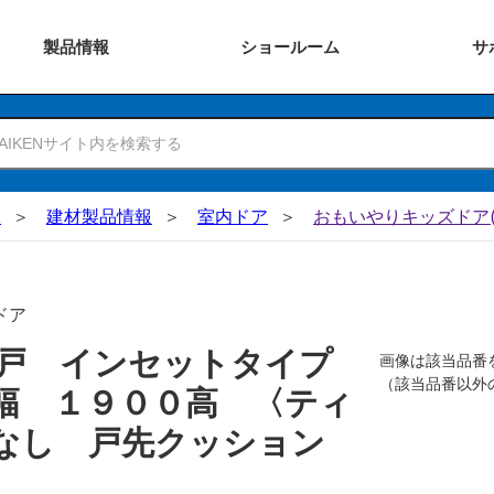
製品
情報
ショー
ルーム
サ
N
建材製品情報
室内ドア
おもいやりキッズドア(
ドア
吊戸 インセットタイプ
画像は該当品番
（該当品番以外
幅 １９００高 〈ティ
錠なし 戸先クッション