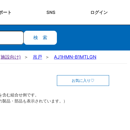
ポート
SNS
ログ
イン
検索
施設向け)
吊戸
AJ1HMN-B1MTLGN
お気に入り
を含む組合せ例です。
の製品・部品も表示されています。）