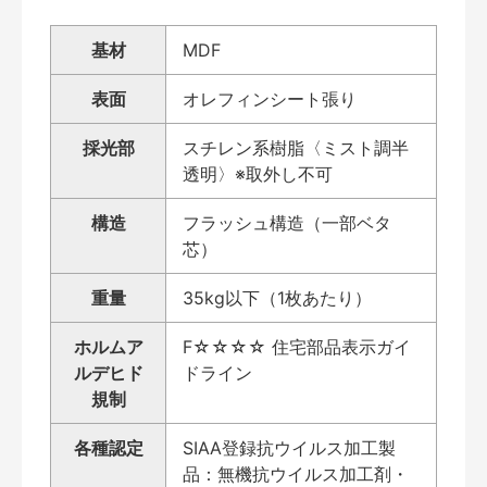
基材
MDF
表面
オレフィンシート張り
採光部
スチレン系樹脂〈ミスト調半
透明〉※取外し不可
構造
フラッシュ構造（一部ベタ
芯）
重量
35kg以下（1枚あたり）
ホルムア
F☆☆☆☆ 住宅部品表示ガイ
ルデヒド
ドライン
規制
各種認定
SIAA登録抗ウイルス加工製
品：無機抗ウイルス加工剤・