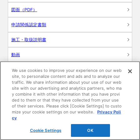
図面（PDF）
申請関係認定書類
施工・取扱説明書
動画
シミュレーションツール
We use cookies to improve your experience on our web
site, to personalize content and ads and to analyze our
24時間換気システム〈エアスマート〉
traffic. We share information about your use of our web
簡易設計見積ソフト
site with our advertising and analytics partners, who ma
y combine it with other information that you have provi
R&Dセンター環境測定・分析サービス
ded to them or that they have collected from your use
of their services. Please click [Cookie Settings] to custo
mize your cookie settings on our website.
Privacy Poli
商品マスター申し込み
cy
Cookie Settings
OK