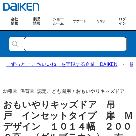
会社
製品
ショー
ログ
SNS
サポート
情報
情報
ルーム
イン
「ずっと ここちいいね」を実現する企業 DAIKEN
建
幼稚園･保育園･認定こども園用 / おもいやりキッズドア
おもいやりキッズドア 吊
戸 インセットタイプ 扉 Ｍ
デザイン １０１４幅 ２００