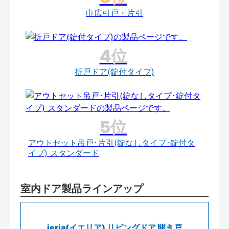
巾広引戸・片引
折戸ドア(錠付タイプ)
アウトセット吊戸･片引(錠なしタイプ･錠付タ
イプ) スタンダード
室内ドア製品ラインアップ
ieria(イエリア) リビングドア 開き戸