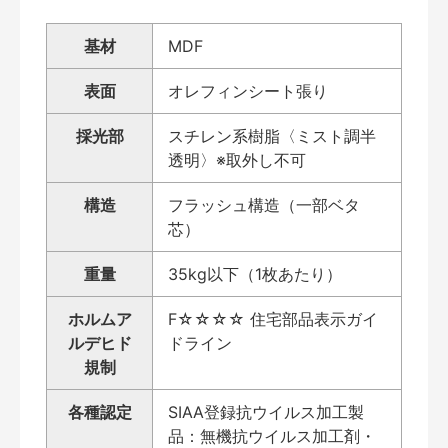
基材
MDF
表面
オレフィンシート張り
採光部
スチレン系樹脂〈ミスト調半
透明〉※取外し不可
構造
フラッシュ構造（一部ベタ
芯）
重量
35kg以下（1枚あたり）
ホルムア
F☆☆☆☆ 住宅部品表示ガイ
ルデヒド
ドライン
規制
各種認定
SIAA登録抗ウイルス加工製
品：無機抗ウイルス加工剤・