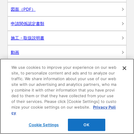
図面（PDF）
申請関係認定書類
施工・取扱説明書
動画
シミュレーションツール
We use cookies to improve your experience on our web
site, to personalize content and ads and to analyze our
24時間換気システム〈エアスマート〉
traffic. We share information about your use of our web
簡易設計見積ソフト
site with our advertising and analytics partners, who ma
y combine it with other information that you have provi
R&Dセンター環境測定・分析サービス
ded to them or that they have collected from your use
of their services. Please click [Cookie Settings] to custo
mize your cookie settings on our website.
Privacy Poli
商品マスター申し込み
cy
Cookie Settings
OK