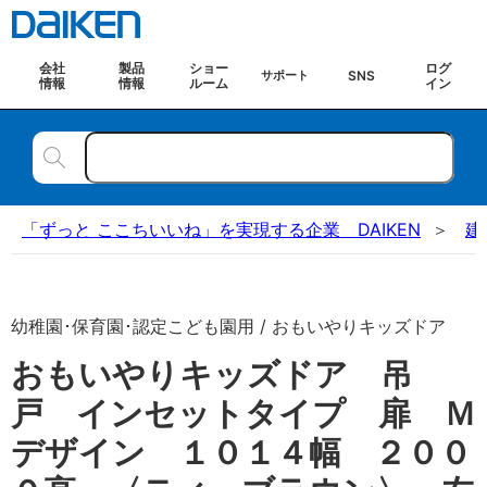
会社
製品
ショー
ログ
SNS
サポート
情報
情報
ルーム
イン
「ずっと ここちいいね」を実現する企業 DAIKEN
建
幼稚園･保育園･認定こども園用 / おもいやりキッズドア
おもいやりキッズドア 吊
戸 インセットタイプ 扉 Ｍ
デザイン １０１４幅 ２００