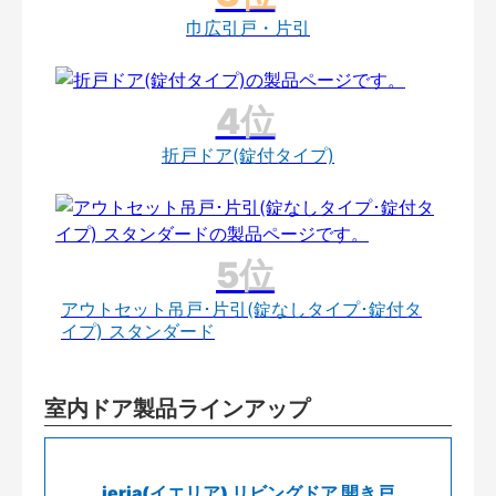
巾広引戸・片引
折戸ドア(錠付タイプ)
アウトセット吊戸･片引(錠なしタイプ･錠付タ
イプ) スタンダード
室内ドア製品ラインアップ
ieria(イエリア) リビングドア 開き戸