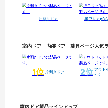
片開きドア
折戸ドア(錠
室内ドア・内装ドア・建具ページ人気
アウト
片開きドア
引分
室内ドア製品ラインアップ