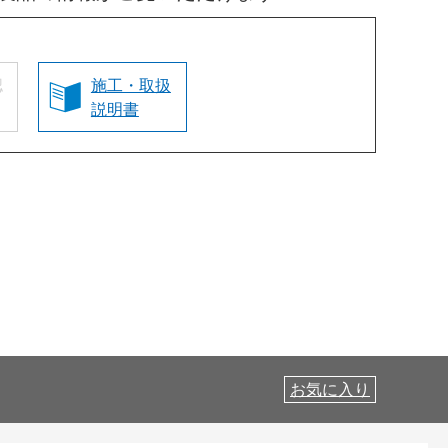
認
施工・取扱
説明書
お気に入り