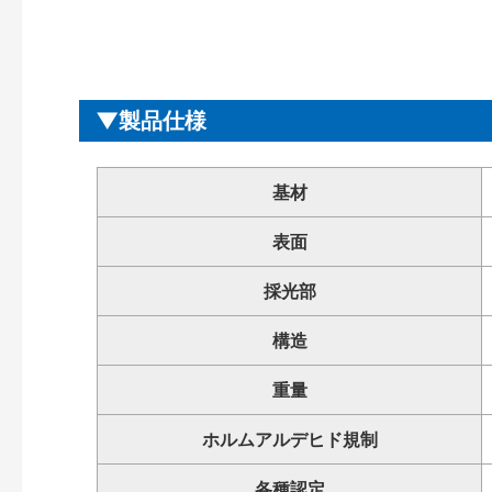
製品仕様
基材
表面
採光部
構造
重量
ホルムアルデヒド規制
各種認定