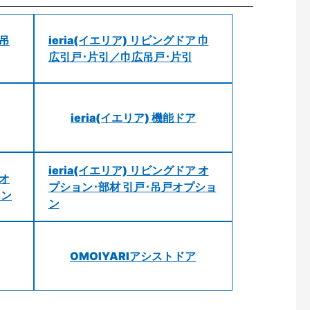
 吊
ieria(イエリア) リビングドア 巾
広引戸･片引／巾広吊戸･片引
ieria(イエリア) 機能ドア
ieria(イエリア) リビングドア オ
 オ
プション･部材 引戸･吊戸オプショ
ョン
ン
OMOIYARIアシストドア