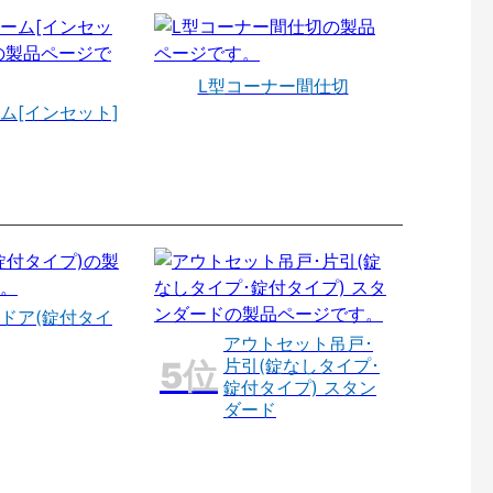
L型コーナー間仕切
ム[インセット]
ドア(錠付タイ
アウトセット吊戸･
片引(錠なしタイプ･
錠付タイプ) スタン
ダード