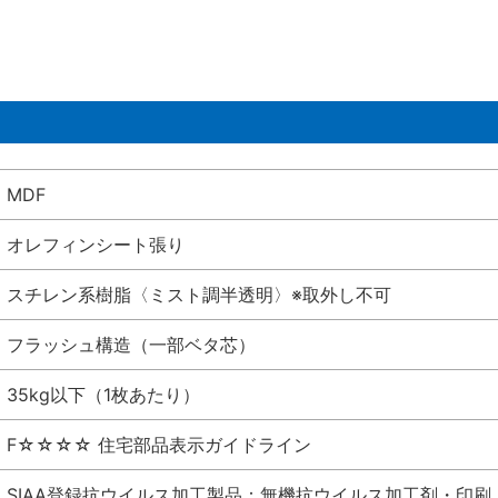
MDF
オレフィンシート張り
スチレン系樹脂〈ミスト調半透明〉※取外し不可
フラッシュ構造（一部ベタ芯）
35kg以下（1枚あたり）
F☆☆☆☆ 住宅部品表示ガイドライン
SIAA登録抗ウイルス加工製品：無機抗ウイルス加工剤・印刷 シート