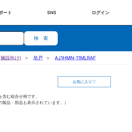
ポート
SNS
ログ
イン
検索
施設向け)
吊戸
AJ1HMN-11MLRAF
お気に入り
を含む組合せ例です。
の製品・部品も表示されています。）