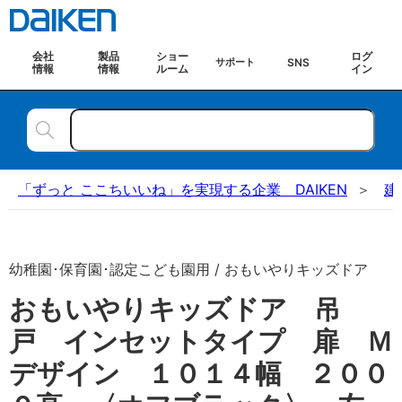
会社
製品
ショー
ログ
SNS
サポート
情報
情報
ルーム
イン
「ずっと ここちいいね」を実現する企業 DAIKEN
建
幼稚園･保育園･認定こども園用 / おもいやりキッズドア
おもいやりキッズドア 吊
戸 インセットタイプ 扉 Ｍ
デザイン １０１４幅 ２００