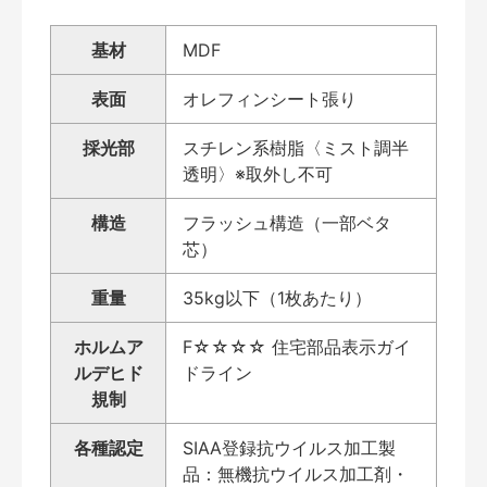
基材
MDF
表面
オレフィンシート張り
採光部
スチレン系樹脂〈ミスト調半
透明〉※取外し不可
構造
フラッシュ構造（一部ベタ
芯）
重量
35kg以下（1枚あたり）
ホルムア
F☆☆☆☆ 住宅部品表示ガイ
ルデヒド
ドライン
規制
各種認定
SIAA登録抗ウイルス加工製
品：無機抗ウイルス加工剤・