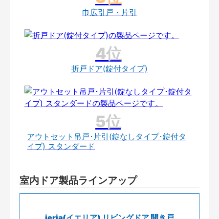
巾広引戸・片引
折戸ドア(錠付タイプ)
アウトセット吊戸･片引(錠なしタイプ･錠付タ
イプ) スタンダード
室内ドア製品ラインアップ
ieria(イエリア) リビングドア 開き戸