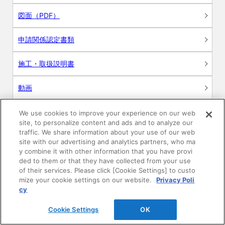
図面（PDF）
申請関係認定書類
施工・取扱説明書
動画
シミュレーションツール
We use cookies to improve your experience on our web
site, to personalize content and ads and to analyze our
24時間換気システム〈エアスマート〉
traffic. We share information about your use of our web
簡易設計見積ソフト
site with our advertising and analytics partners, who ma
y combine it with other information that you have provi
R&Dセンター環境測定・分析サービス
ded to them or that they have collected from your use
of their services. Please click [Cookie Settings] to custo
mize your cookie settings on our website.
Privacy Poli
商品マスター申し込み
cy
Cookie Settings
OK