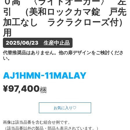
０高 〈ライトオーカー〉 左
引 （美和ロックカマ錠 戸先
加工なし ラクラクローズ付）
用
2025/06/23　生産中止品
代替推奨品はありません。他の扉デザインをご検討くださ
い。
AJ1HMN-11MALAY
¥97,400
梱
お気に入り
画像は該当品番を含む組合せ例です。
（該当品番以外の製品・部品も表示されています。）