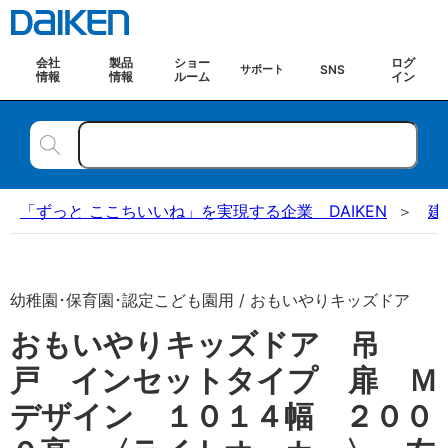
会社
製品
ショー
ログ
SNS
サポート
情報
情報
ルーム
イン
「ずっと ここちいいね」を実現する企業 DAIKEN
建
幼稚園･保育園･認定こども園用 / おもいやりキッズドア
おもいやりキッズドア 吊
戸 インセットタイプ 扉 Ｍ
デザイン １０１４幅 ２００