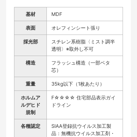
基材
MDF
表面
オレフィンシート張り
採光部
スチレン系樹脂〈ミスト調半
透明〉※取外し不可
構造
フラッシュ構造（一部ベタ
芯）
重量
35kg以下（1枚あたり）
ホルムア
F☆☆☆☆ 住宅部品表示ガイ
ルデヒド
ドライン
規制
各種認定
SIAA登録抗ウイルス加工製
品：無機抗ウイルス加工剤・