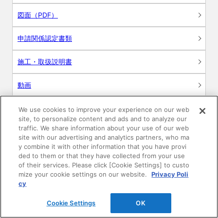
図面（PDF）
申請関係認定書類
施工・取扱説明書
動画
シミュレーションツール
We use cookies to improve your experience on our web
site, to personalize content and ads and to analyze our
24時間換気システム〈エアスマート〉
traffic. We share information about your use of our web
簡易設計見積ソフト
site with our advertising and analytics partners, who ma
y combine it with other information that you have provi
R&Dセンター環境測定・分析サービス
ded to them or that they have collected from your use
of their services. Please click [Cookie Settings] to custo
mize your cookie settings on our website.
Privacy Poli
商品マスター申し込み
cy
Cookie Settings
OK