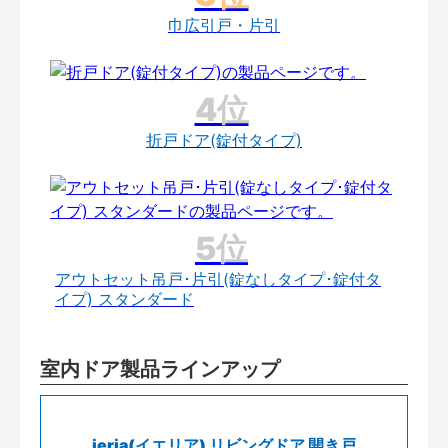
巾広引戸・片引
折戸ドア(錠付タイプ)
アウトセット吊戸･片引(錠なしタイプ･錠付タ
イプ) スタンダード
室内ドア製品ラインアップ
ieria(イエリア) リビングドア 開き戸