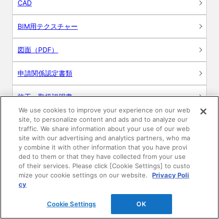
CAD
BIM用テクスチャー
図面（PDF）
申請関係認定書類
施工・取扱説明書
We use cookies to improve your experience on our web
site, to personalize content and ads and to analyze our
動画
traffic. We share information about your use of our web
site with our advertising and analytics partners, who ma
シミュレーションツール
y combine it with other information that you have provi
ded to them or that they have collected from your use
24時間換気システム〈エアスマート〉
of their services. Please click [Cookie Settings] to custo
簡易設計見積ソフト
mize your cookie settings on our website.
Privacy Poli
cy
R&Dセンター環境測定・分析サービス
Cookie Settings
OK
商品マスター申し込み