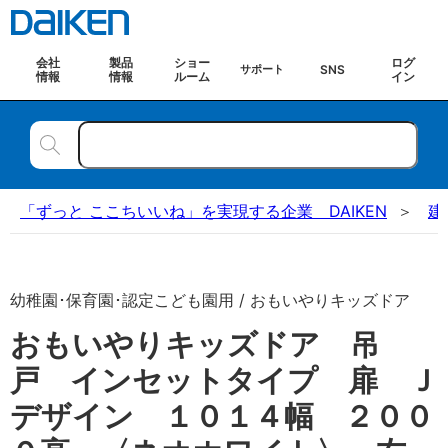
会社
製品
ショー
ログ
SNS
サポート
情報
情報
ルーム
イン
「ずっと ここちいいね」を実現する企業 DAIKEN
建
幼稚園･保育園･認定こども園用 / おもいやりキッズドア
おもいやりキッズドア 吊
戸 インセットタイプ 扉 Ｊ
デザイン １０１４幅 ２００