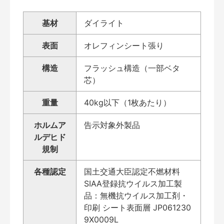
基材
ダイライト
表面
オレフィンシート張り
構造
フラッシュ構造（一部ベタ
芯）
重量
40kg以下（1枚あたり）
ホルムア
告示対象外製品
ルデヒド
規制
各種認定
国土交通大臣認定不燃材料
SIAA登録抗ウイルス加工製
品：無機抗ウイルス加工剤・
印刷 シート表面層 JP061230
9X0009L