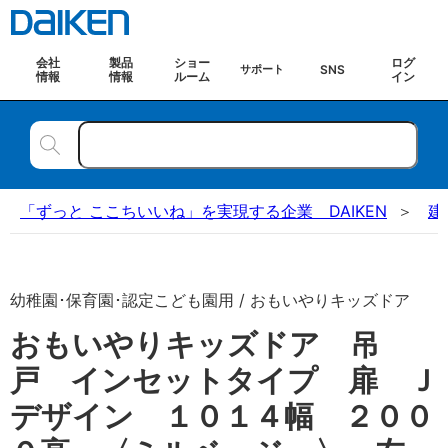
会社
製品
ショー
ログ
SNS
サポート
情報
情報
ルーム
イン
「ずっと ここちいいね」を実現する企業 DAIKEN
建
幼稚園･保育園･認定こども園用 / おもいやりキッズドア
おもいやりキッズドア 吊
戸 インセットタイプ 扉 Ｊ
デザイン １０１４幅 ２００