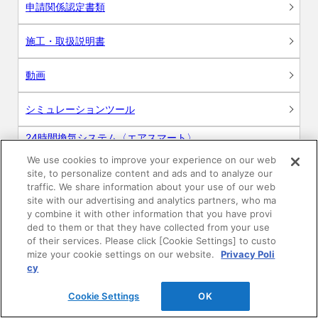
申請関係認定書類
施工・取扱説明書
動画
シミュレーションツール
24時間換気システム〈エアスマート〉
簡易設計見積ソフト
We use cookies to improve your experience on our web
site, to personalize content and ads and to analyze our
R&Dセンター環境測定・分析サービス
traffic. We share information about your use of our web
site with our advertising and analytics partners, who ma
商品マスター申し込み
y combine it with other information that you have provi
ded to them or that they have collected from your use
of their services. Please click [Cookie Settings] to custo
mize your cookie settings on our website.
Privacy Poli
cy
Cookie Settings
OK
電子公告
このWEBサイトについて