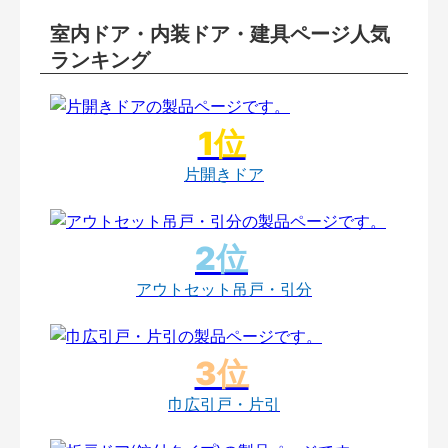
室内ドア・内装ドア・建具ページ人気
ランキング
片開きドア
アウトセット吊戸・引分
巾広引戸・片引