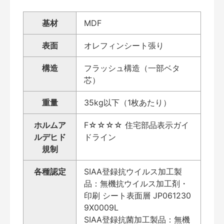
基材
MDF
表面
オレフィンシート張り
構造
フラッシュ構造（一部ベタ
芯）
重量
35kg以下（1枚あたり）
ホルムア
F☆☆☆☆ 住宅部品表示ガイ
ルデヒド
ドライン
規制
各種認定
SIAA登録抗ウイルス加工製
品：無機抗ウイルス加工剤・
印刷 シート表面層 JP061230
9X0009L
SIAA登録抗菌加工製品：無機