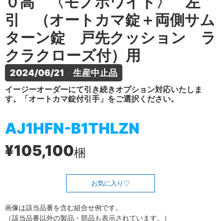
０高 〈モノホワイト〉 左
引 （オートカマ錠＋両側サム
ターン錠 戸先クッション ラ
クラクローズ付）用
2024/06/21　生産中止品
イージーオーダーにて引き続きオプション対応いたしま
す。「オートカマ錠付引手」をご選択ください。
AJ1HFN-B1THLZN
¥105,100
梱
お気に入り
画像は該当品番を含む組合せ例です。
（該当品番以外の製品・部品も表示されています。）