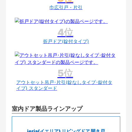
巾広引戸・片引
折戸ドア(錠付タイプ)
アウトセット吊戸･片引(錠なしタイプ･錠付タ
イプ) スタンダード
室内ドア製品ラインアップ
ieria(イエリア) リビングドア 開き戸