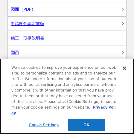
図面（PDF）
申請関係認定書類
施工・取扱説明書
動画
シミュレーションツール
We use cookies to improve your experience on our web
site, to personalize content and ads and to analyze our
24時間換気システム〈エアスマート〉
traffic. We share information about your use of our web
簡易設計見積ソフト
site with our advertising and analytics partners, who ma
y combine it with other information that you have provi
R&Dセンター環境測定・分析サービス
ded to them or that they have collected from your use
of their services. Please click [Cookie Settings] to custo
mize your cookie settings on our website.
Privacy Poli
商品マスター申し込み
cy
Cookie Settings
OK