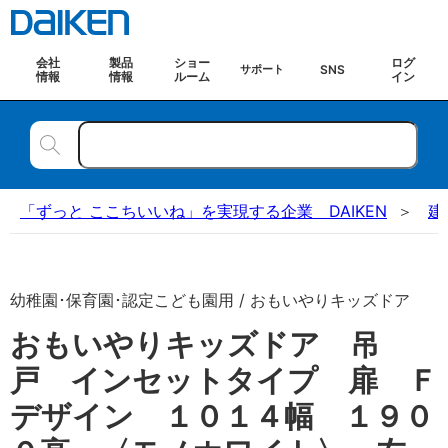
会社
製品
ショー
ログ
SNS
サポート
情報
情報
ルーム
イン
「ずっと ここちいいね」を実現する企業 DAIKEN
建
幼稚園･保育園･認定こども園用 / おもいやりキッズドア
おもいやりキッズドア 吊
戸 インセットタイプ 扉 Ｆ
デザイン １０１４幅 １９０