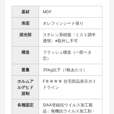
基材
MDF
表面
オレフィンシート張り
採光部
スチレン系樹脂〈ミスト調半
透明〉※取外し不可
構造
フラッシュ構造（一部ベタ
芯）
重量
35kg以下（1枚あたり）
ホルムア
F☆☆☆☆ 住宅部品表示ガイ
ルデヒド
ドライン
規制
各種認定
SIAA登録抗ウイルス加工製
品：無機抗ウイルス加工剤・