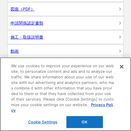
図面（PDF）
申請関係認定書類
施工・取扱説明書
動画
シミュレーションツール
We use cookies to improve your experience on our web
site, to personalize content and ads and to analyze our
24時間換気システム〈エアスマート〉
traffic. We share information about your use of our web
簡易設計見積ソフト
site with our advertising and analytics partners, who ma
y combine it with other information that you have provi
R&Dセンター環境測定・分析サービス
ded to them or that they have collected from your use
of their services. Please click [Cookie Settings] to custo
mize your cookie settings on our website.
Privacy Poli
商品マスター申し込み
cy
Cookie Settings
OK