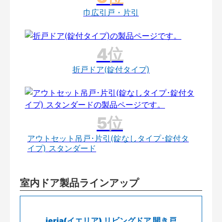
巾広引戸・片引
折戸ドア(錠付タイプ)
アウトセット吊戸･片引(錠なしタイプ･錠付タ
イプ) スタンダード
室内ドア製品ラインアップ
ieria(イエリア) リビングドア 開き戸