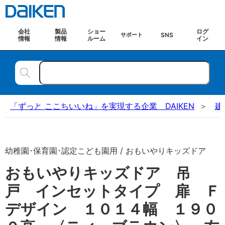
会社
製品
ショー
ログ
SNS
サポート
情報
情報
ルーム
イン
「ずっと ここちいいね」を実現する企業 DAIKEN
建
幼稚園･保育園･認定こども園用 / おもいやりキッズドア
おもいやりキッズドア 吊
戸 インセットタイプ 扉 Ｆ
デザイン １０１４幅 １９０