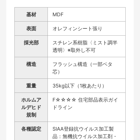
基材
MDF
表面
オレフィンシート張り
採光部
スチレン系樹脂〈ミスト調半
透明〉※取外し不可
構造
フラッシュ構造（一部ベタ
芯）
重量
35kg以下（1枚あたり）
ホルムア
F☆☆☆☆ 住宅部品表示ガイ
ルデヒド
ドライン
規制
各種認定
SIAA登録抗ウイルス加工製
品：無機抗ウイルス加工剤・