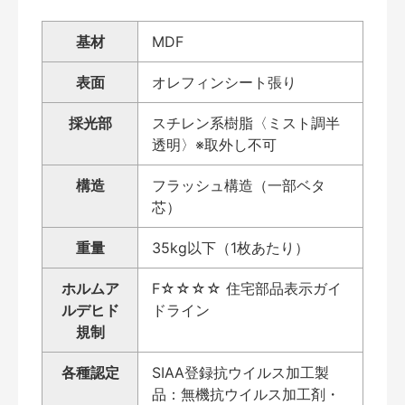
基材
MDF
表面
オレフィンシート張り
採光部
スチレン系樹脂〈ミスト調半
透明〉※取外し不可
構造
フラッシュ構造（一部ベタ
芯）
重量
35kg以下（1枚あたり）
ホルムア
F☆☆☆☆ 住宅部品表示ガイ
ルデヒド
ドライン
規制
各種認定
SIAA登録抗ウイルス加工製
品：無機抗ウイルス加工剤・