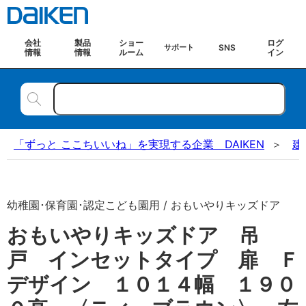
会社
製品
ショー
ログ
SNS
サポート
情報
情報
ルーム
イン
「ずっと ここちいいね」を実現する企業 DAIKEN
建
幼稚園･保育園･認定こども園用 / おもいやりキッズドア
おもいやりキッズドア 吊
戸 インセットタイプ 扉 Ｆ
デザイン １０１４幅 １９０