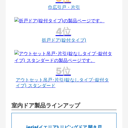
巾広引戸・片引
折戸ドア(錠付タイプ)
アウトセット吊戸･片引(錠なしタイプ･錠付タ
イプ) スタンダード
室内ドア製品ラインアップ
ieria(イエリア) リビングドア 開き戸