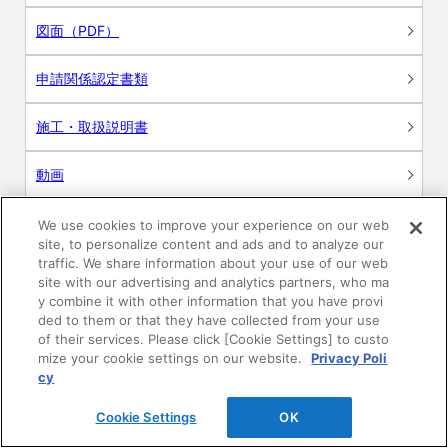
図面（PDF）
申請関係認定書類
施工・取扱説明書
動画
シミュレーションツール
We use cookies to improve your experience on our web
site, to personalize content and ads and to analyze our
24時間換気システム〈エアスマート〉
traffic. We share information about your use of our web
簡易設計見積ソフト
site with our advertising and analytics partners, who ma
y combine it with other information that you have provi
R&Dセンター環境測定・分析サービス
ded to them or that they have collected from your use
of their services. Please click [Cookie Settings] to custo
mize your cookie settings on our website.
Privacy Poli
商品マスター申し込み
cy
Cookie Settings
OK