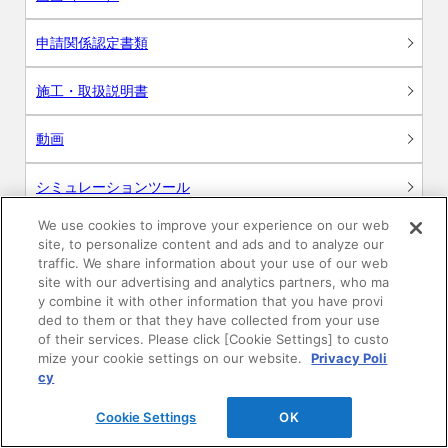
申請関係認定書類
施工・取扱説明書
動画
シミュレーションツール
We use cookies to improve your experience on our web
24時間換気システム〈エアスマート〉
簡易設計見積ソフト
site, to personalize content and ads and to analyze our
traffic. We share information about your use of our web
site with our advertising and analytics partners, who ma
R&Dセンター環境測定・分析サービス
y combine it with other information that you have provi
ded to them or that they have collected from your use
商品マスター申し込み
of their services. Please click [Cookie Settings] to custo
mize your cookie settings on our website.
Privacy Poli
cy
Cookie Settings
OK