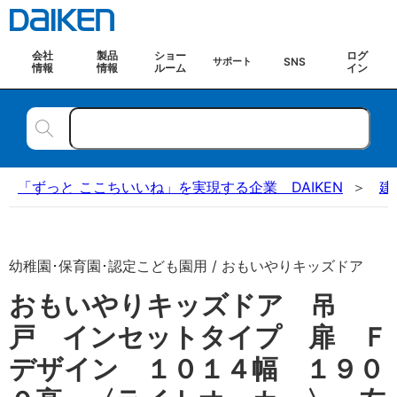
会社
製品
ショー
ログ
SNS
サポート
情報
情報
ルーム
イン
「ずっと ここちいいね」を実現する企業 DAIKEN
建
幼稚園･保育園･認定こども園用 / おもいやりキッズドア
おもいやりキッズドア 吊
戸 インセットタイプ 扉 Ｆ
デザイン １０１４幅 １９０