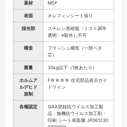
基材
MDF
表面
オレフィンシート張り
採光部
スチレン系樹脂〈ミスト調半
透明〉※取外し不可
構造
フラッシュ構造（一部ベタ
芯）
重量
35kg以下（1枚あたり）
ホルムア
F☆☆☆☆ 住宅部品表示ガイ
ルデヒド
ドライン
規制
各種認定
SIAA登録抗ウイルス加工製
品：無機抗ウイルス加工剤・
印刷 シート表面層 JP061230
9X0009L