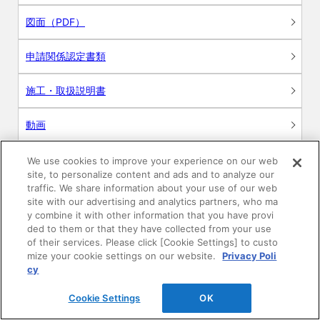
図面（PDF）
申請関係認定書類
施工・取扱説明書
動画
シミュレーションツール
We use cookies to improve your experience on our web
site, to personalize content and ads and to analyze our
24時間換気システム〈エアスマート〉
traffic. We share information about your use of our web
簡易設計見積ソフト
site with our advertising and analytics partners, who ma
y combine it with other information that you have provi
R&Dセンター環境測定・分析サービス
ded to them or that they have collected from your use
of their services. Please click [Cookie Settings] to custo
mize your cookie settings on our website.
Privacy Poli
商品マスター申し込み
cy
Cookie Settings
OK