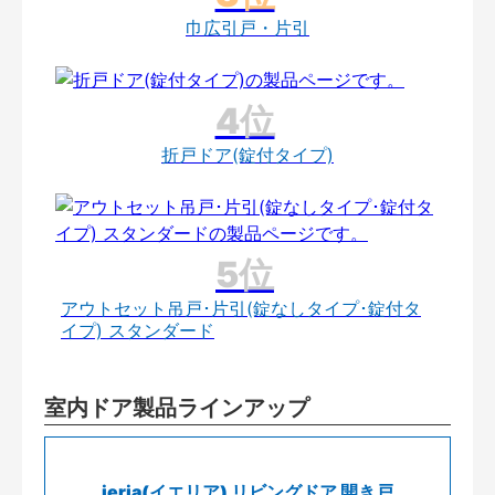
巾広引戸・片引
折戸ドア(錠付タイプ)
アウトセット吊戸･片引(錠なしタイプ･錠付タ
イプ) スタンダード
室内ドア製品ラインアップ
ieria(イエリア) リビングドア 開き戸