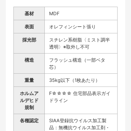
基材
MDF
表面
オレフィンシート張り
採光部
スチレン系樹脂〈ミスト調半
透明〉※取外し不可
構造
フラッシュ構造（一部ベタ
芯）
重量
35kg以下（1枚あたり）
ホルムア
F☆☆☆☆ 住宅部品表示ガイ
ルデヒド
ドライン
規制
各種認定
SIAA登録抗ウイルス加工製
品：無機抗ウイルス加工剤・