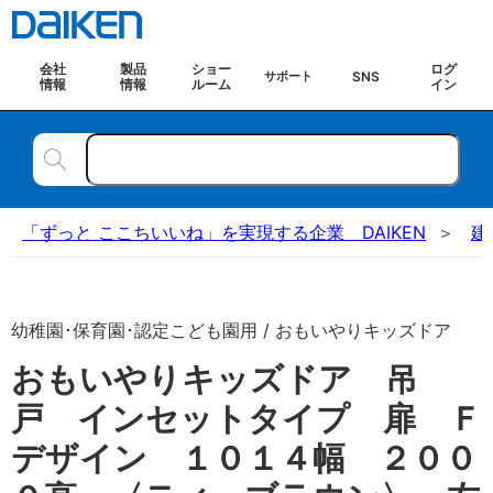
会社
製品
ショー
ログ
SNS
サポート
情報
情報
ルーム
イン
「ずっと ここちいいね」を実現する企業 DAIKEN
建
幼稚園･保育園･認定こども園用 / おもいやりキッズドア
おもいやりキッズドア 吊
戸 インセットタイプ 扉 Ｆ
デザイン １０１４幅 ２００