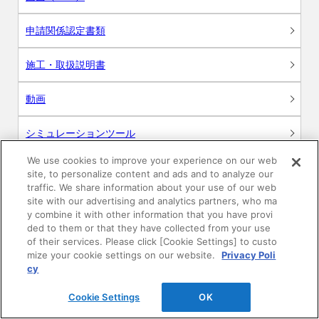
申請関係認定書類
施工・取扱説明書
動画
シミュレーションツール
We use cookies to improve your experience on our web
24時間換気システム〈エアスマート〉
簡易設計見積ソフト
site, to personalize content and ads and to analyze our
traffic. We share information about your use of our web
site with our advertising and analytics partners, who ma
R&Dセンター環境測定・分析サービス
y combine it with other information that you have provi
ded to them or that they have collected from your use
商品マスター申し込み
of their services. Please click [Cookie Settings] to custo
mize your cookie settings on our website.
Privacy Poli
cy
Cookie Settings
OK