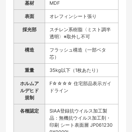
基材
MDF
表面
オレフィンシート張り
採光部
スチレン系樹脂〈ミスト調半
透明〉※取外し不可
構造
フラッシュ構造（一部ベタ
芯）
重量
35kg以下（1枚あたり）
ホルムア
F☆☆☆☆ 住宅部品表示ガイ
ルデヒド
ドライン
規制
各種認定
SIAA登録抗ウイルス加工製
品：無機抗ウイルス加工剤・
印刷 シート表面層 JP061230
9X0009L