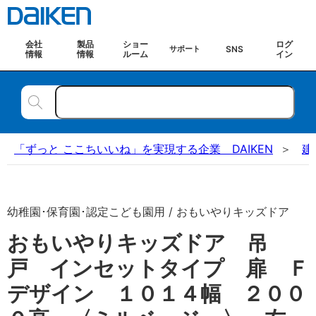
会社
製品
ショー
ログ
SNS
サポート
情報
情報
ルーム
イン
「ずっと ここちいいね」を実現する企業 DAIKEN
建
幼稚園･保育園･認定こども園用 / おもいやりキッズドア
おもいやりキッズドア 吊
戸 インセットタイプ 扉 Ｆ
デザイン １０１４幅 ２００