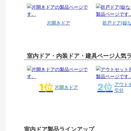
片開きドア
折戸ドア(錠
室内ドア・内装ドア・建具ページ人気
アウト
片開きドア
引分
室内ドア製品ラインアップ