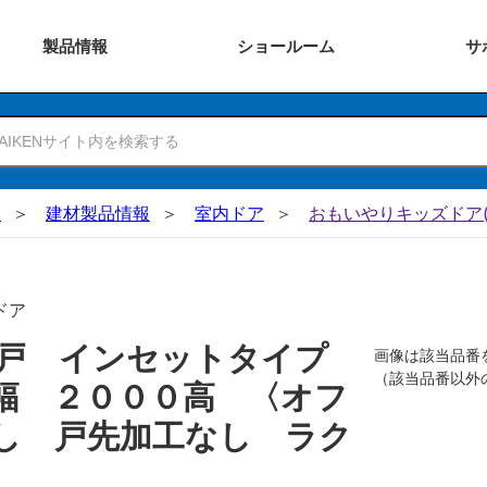
製品
情報
ショー
ルーム
サ
N
建材製品情報
室内ドア
おもいやりキッズドア(
ドア
吊戸 インセットタイプ
画像は該当品番
（該当品番以外
幅 ２０００高 〈オフ
し 戸先加工なし ラク