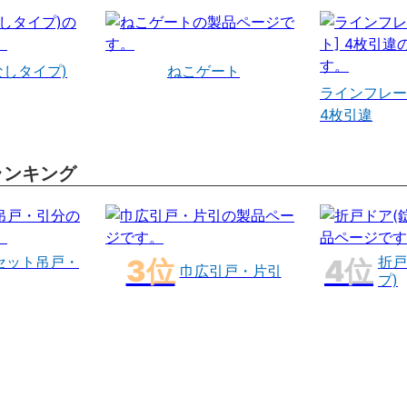
なしタイプ)
ねこゲート
ラインフレー
4枚引違
ランキング
セット吊戸・
折戸
巾広引戸・片引
プ)