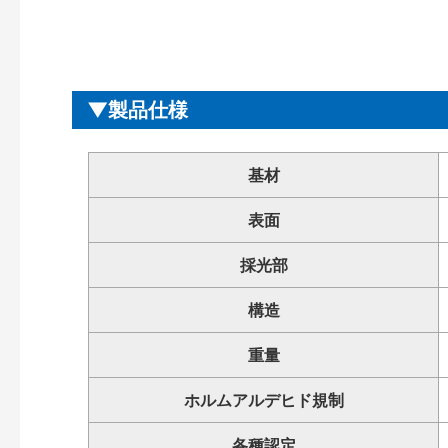
製品仕様
基材
表面
採光部
構造
重量
ホルムアルデヒド規制
各種認定