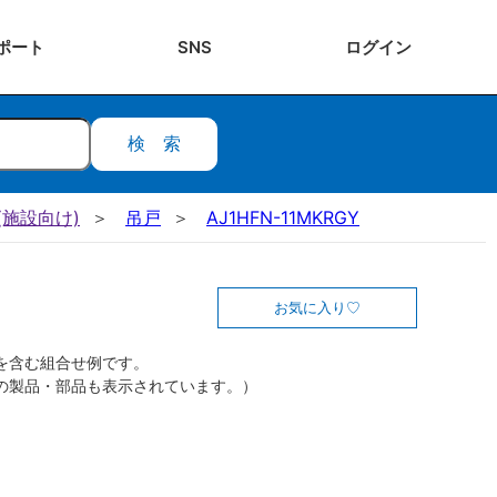
ポート
SNS
ログ
イン
検索
施設向け)
吊戸
AJ1HFN-11MKRGY
お気に入り
を含む組合せ例です。
の製品・部品も表示されています。）