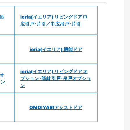
 吊
ieria(イエリア) リビングドア 巾
広引戸･片引／巾広吊戸･片引
ieria(イエリア) 機能ドア
ieria(イエリア) リビングドア オ
 オ
プション･部材 引戸･吊戸オプショ
ョン
ン
OMOIYARIアシストドア