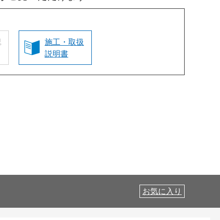
認
施工・取扱
説明書
お気に入り