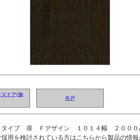
ズドア(施
吊戸
トタイプ 扉 Ｆデザイン １０１４幅 ２００
ご採用を検討されている方はこちらから製品の情報