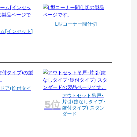
L型コーナー間仕切
ム[インセット]
ドア(錠付タイ
アウトセット吊戸･
片引(錠なしタイプ･
錠付タイプ) スタン
ダード