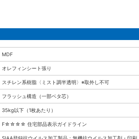
MDF
オレフィンシート張り
スチレン系樹脂〈ミスト調半透明〉※取外し不可
フラッシュ構造（一部ベタ芯）
35kg以下（1枚あたり）
F☆☆☆☆ 住宅部品表示ガイドライン
SIAA登録抗ウイルス加工製品：無機抗ウイルス加工剤・印刷 シート