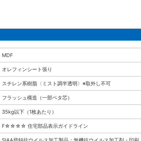
MDF
オレフィンシート張り
スチレン系樹脂〈ミスト調半透明〉※取外し不可
フラッシュ構造（一部ベタ芯）
35kg以下（1枚あたり）
F☆☆☆☆ 住宅部品表示ガイドライン
SIAA登録抗ウイルス加工製品：無機抗ウイルス加工剤・印刷 シート