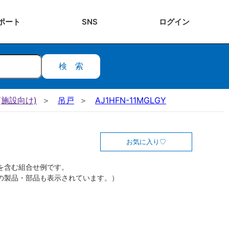
ポート
SNS
ログ
イン
検索
施設向け)
吊戸
AJ1HFN-11MGLGY
お気に入り
を含む組合せ例です。
の製品・部品も表示されています。）