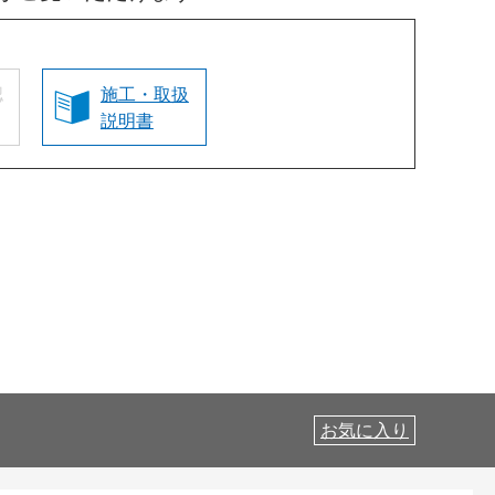
認
施工・取扱
説明書
お気に入り