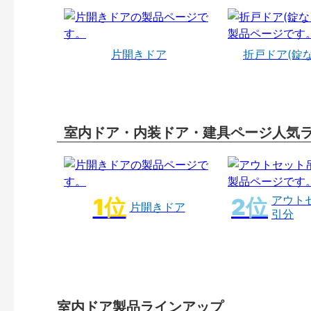
片開きドア
折戸ドア(錠
室内ドア・内装ドア・建具ページ人気
アウト
片開きドア
引分
室内ドア製品ラインアップ