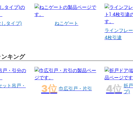
なしタイプ)
ねこゲート
ラインフレー
4枚引違
ランキング
セット吊戸・
折戸
巾広引戸・片引
プ)