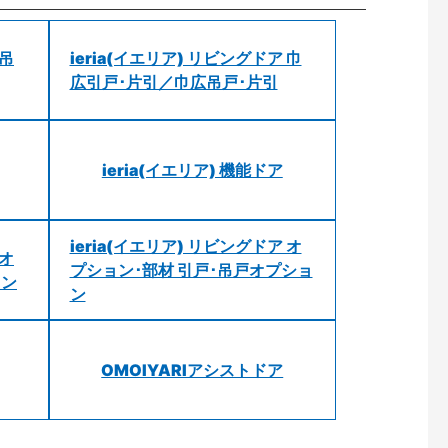
 吊
ieria(イエリア) リビングドア 巾
広引戸･片引／巾広吊戸･片引
ieria(イエリア) 機能ドア
ieria(イエリア) リビングドア オ
 オ
プション･部材 引戸･吊戸オプショ
ョン
ン
OMOIYARIアシストドア