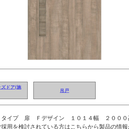
ズドア(施
吊戸
トタイプ 扉 Ｆデザイン １０１４幅 ２００
ご採用を検討されている方はこちらから製品の情報