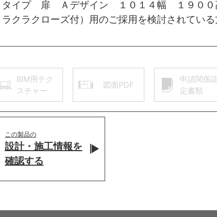
トタイプ 扉 Ａデザイン １０１４幅 １９００
 ラクラクローズ付）用のご採用を検討されている
BIM用テク
申請関係
図面PDF
スチャー
定書類
この製品の
設計・施工情報を
確認する