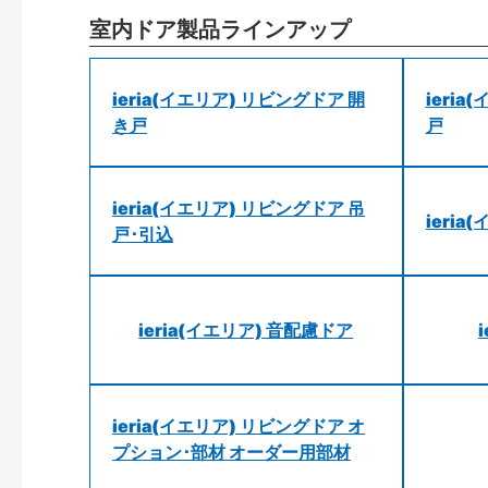
室内ドア製品ラインアップ
ieria(イエリア) リビングドア 開
ieri
き戸
戸
ieria(イエリア) リビングドア 吊
ieri
戸･引込
ieria(イエリア) 音配慮ドア
ieria(イエリア) リビングドア オ
プション･部材 オーダー用部材