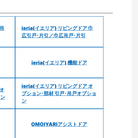
 吊
ieria(イエリア) リビングドア 巾
広引戸･片引／巾広吊戸･片引
ieria(イエリア) 機能ドア
ieria(イエリア) リビングドア オ
 オ
プション･部材 引戸･吊戸オプショ
ョン
ン
OMOIYARIアシストドア