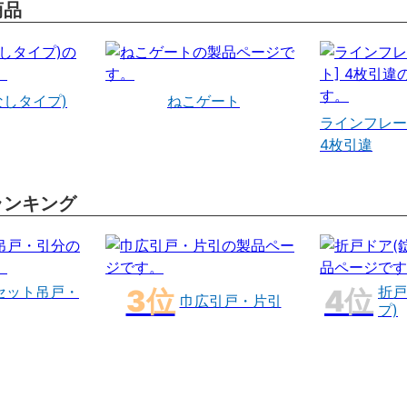
商品
なしタイプ)
ねこゲート
ラインフレー
4枚引違
ランキング
セット吊戸・
折戸
巾広引戸・片引
プ)