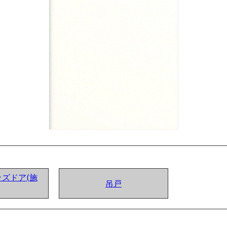
ズドア(施
吊戸