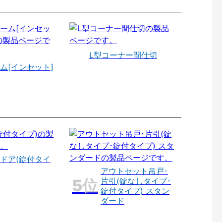
L型コーナー間仕切
ム[インセット]
ドア(錠付タイ
アウトセット吊戸･
片引(錠なしタイプ･
錠付タイプ) スタン
ダード