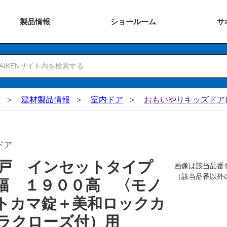
製品
情報
ショー
ルーム
サ
N
建材製品情報
室内ドア
おもいやりキッズドア(
ドア
吊戸 インセットタイプ
画像は該当品番
（該当品番以外
幅 １９００高 〈モノ
トカマ錠＋美和ロックカ
ラクローズ付）用