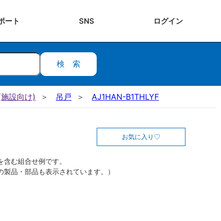
ポート
SNS
ログ
イン
検索
施設向け)
吊戸
AJ1HAN-B1THLYF
お気に入り
を含む組合せ例です。
の製品・部品も表示されています。）