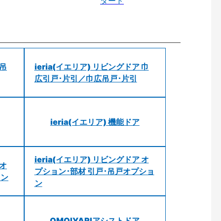
ダード
 吊
ieria(イエリア) リビングドア 巾
広引戸･片引／巾広吊戸･片引
ieria(イエリア) 機能ドア
ieria(イエリア) リビングドア オ
 オ
プション･部材 引戸･吊戸オプショ
ョン
ン
OMOIYARIアシストドア