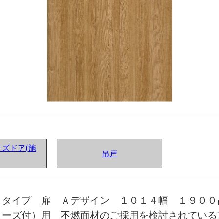
ズドア(施
吊戸
トタイプ 扉 Ａデザイン １０１４幅 １９００
ローズ付）用 不燃面材のご採用を検討されている