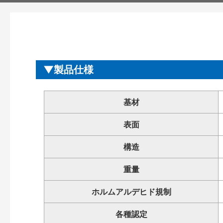
製品仕様
基材
表面
構造
重量
ホルムアルデヒド規制
各種認定