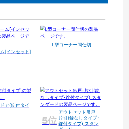
L型コーナー間仕切
ム[インセット]
ドア(錠付タイ
アウトセット吊戸･
片引(錠なしタイプ･
錠付タイプ) スタン