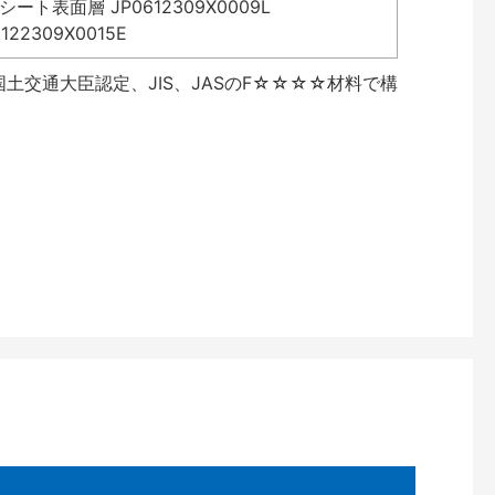
表面層 JP0612309X0009L
2309X0015E
土交通大臣認定、JIS、JASのF☆☆☆☆材料で構