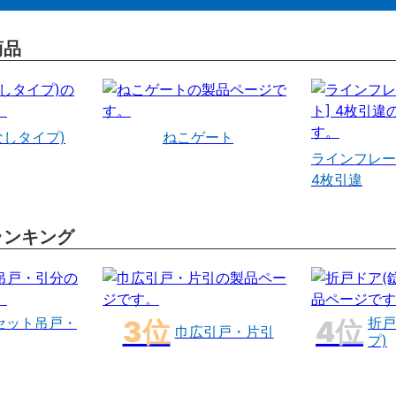
商品
なしタイプ)
ねこゲート
ラインフレー
4枚引違
ランキング
セット吊戸・
折戸
巾広引戸・片引
プ)