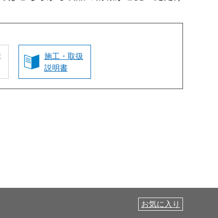
認
施工・取扱
説明書
お気に入り