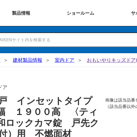
製品
情報
ショー
ルーム
サ
N
建材製品情報
室内ドア
おもいやりキッズドア(
ドア
吊戸 インセットタイプ
画像は該当品番
（該当品番以外
幅 １９００高 〈ティ
和ロックカマ錠 戸先ク
付）用 不燃面材