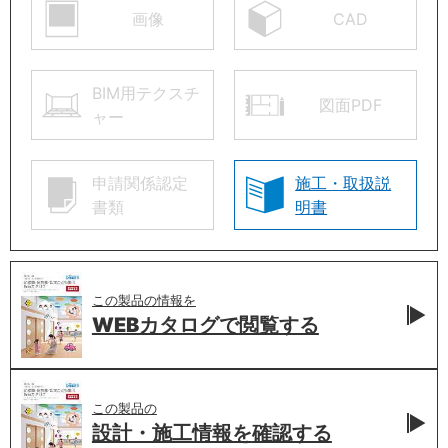
画像
CAD
BIM用テクスチ
図面PDF
ャー
申請関係認定
施工・取扱説
書類
明書
この製品の情報を
WEBカタログで
閲覧する
この製品の
設計・施工情報を
確認する