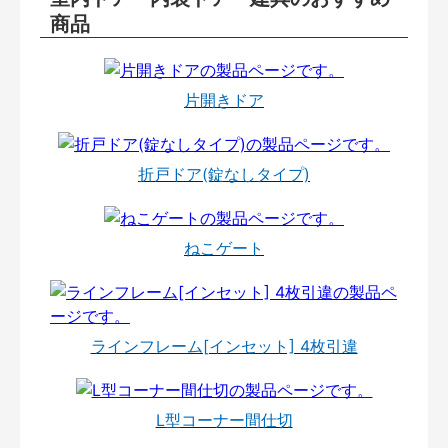
商品
片開きドア
折戸ドア(錠なしタイプ)
ねこゲート
ラインフレーム[インセット] 4枚引違
L型コーナー間仕切