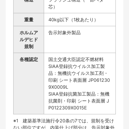
芯）
重量
40kg以下（1枚あたり）
ホルムア
告示対象外製品
ルデヒド
規制
各種認定
国土交通大臣認定不燃材料
SIAA登録抗ウイルス加工製
品：無機抗ウイルス加工剤・
印刷 シート表面層 JP061230
9X0009L
SIAA登録抗菌加工製品：無機
抗菌剤・印刷 シート表面層 J
P0122309X0015E
※1 建築基準法施行令20条の7では、規制を受け
ない部位ですが、内装仕上げ部分は、告示対象外