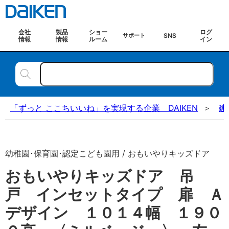
会社
製品
ショー
ログ
SNS
サポート
情報
情報
ルーム
イン
「ずっと ここちいいね」を実現する企業 DAIKEN
建
幼稚園･保育園･認定こども園用 / おもいやりキッズドア
おもいやりキッズドア 吊
戸 インセットタイプ 扉 Ａ
デザイン １０１４幅 １９０