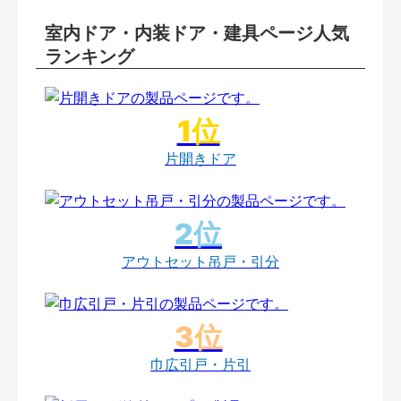
室内ドア・内装ドア・建具ページ人気
ランキング
片開きドア
アウトセット吊戸・引分
巾広引戸・片引