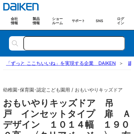
会社
製品
ショー
ログ
SNS
サポート
情報
情報
ルーム
イン
「ずっと ここちいいね」を実現する企業 DAIKEN
建
幼稚園･保育園･認定こども園用 / おもいやりキッズドア
おもいやりキッズドア 吊
戸 インセットタイプ 扉 Ａ
デザイン １０１４幅 １９０