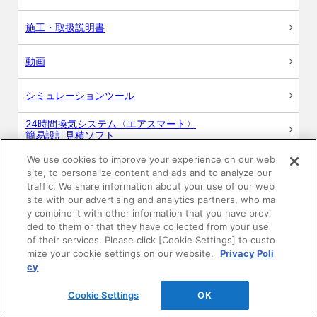
施工・取扱説明書
動画
シミュレーションツール
24時間換気システム〈エアスマート〉
簡易設計見積ソフト
We use cookies to improve your experience on our web
R&Dセンター環境測定・分析サービス
site, to personalize content and ads and to analyze our
traffic. We share information about your use of our web
商品マスター申し込み
site with our advertising and analytics partners, who ma
y combine it with other information that you have provi
ded to them or that they have collected from your use
of their services. Please click [Cookie Settings] to custo
mize your cookie settings on our website.
Privacy Poli
cy
Cookie Settings
OK
電子公告
このWEBサイトについて