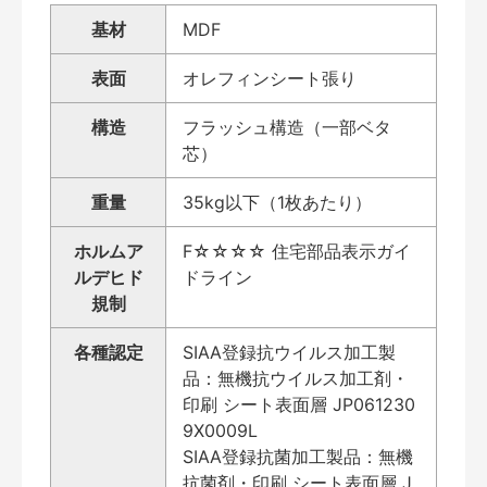
基材
MDF
表面
オレフィンシート張り
構造
フラッシュ構造（一部ベタ
芯）
重量
35kg以下（1枚あたり）
ホルムア
F☆☆☆☆ 住宅部品表示ガイ
ルデヒド
ドライン
規制
各種認定
SIAA登録抗ウイルス加工製
品：無機抗ウイルス加工剤・
印刷 シート表面層 JP061230
9X0009L
SIAA登録抗菌加工製品：無機
抗菌剤・印刷 シート表面層 J