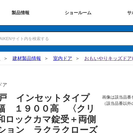
製品
情報
ショー
ルーム
サ
N
建材製品情報
室内ドア
おもいやりキッズドア(
ドア
吊戸 インセットタイプ
画像は該当品番
（該当品番以外
幅 １９００高 〈クリ
和ロックカマ錠受＋両側
ション ラクラクローズ