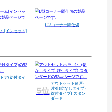
L型コーナー間仕切
ム[インセット]
ドア(錠付タイ
アウトセット吊戸･
片引(錠なしタイプ･
錠付タイプ) スタン
ダード