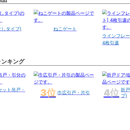
なしタイプ)
ねこゲート
ラインフレー
4枚引違
ランキング
セット吊戸・
折戸
巾広引戸・片引
プ)