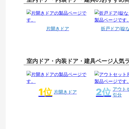
片開きドア
折戸ドア(錠
室内ドア・内装ドア・建具ページ人気
アウト
片開きドア
引分