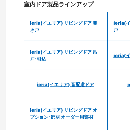
室内ドア製品ラインアップ
ieria(イエリア) リビングドア 開
ieri
き戸
戸
ieria(イエリア) リビングドア 吊
ieri
戸･引込
ieria(イエリア) 音配慮ドア
ieria(イエリア) リビングドア オ
プション･部材 オーダー用部材