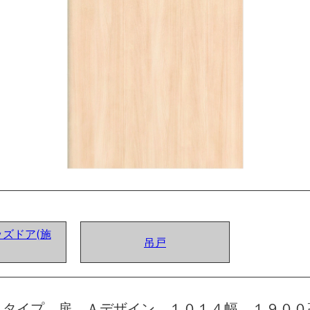
ズドア(施
吊戸
トタイプ 扉 Ａデザイン １０１４幅 １９００