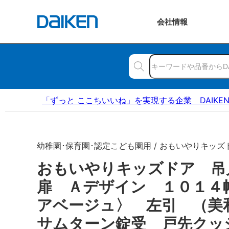
会社
情報
「ずっと ここちいいね」を実現する企業 DAIKE
幼稚園･保育園･認定こども園用 / おもいやりキッズ
おもいやりキッズドア 
扉 Ａデザイン １０１４
アベージュ〉 左引 （美
サムターン錠受 戸先クッ