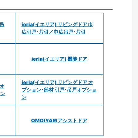
 吊
ieria(イエリア) リビングドア 巾
広引戸･片引／巾広吊戸･片引
ieria(イエリア) 機能ドア
ieria(イエリア) リビングドア オ
 オ
プション･部材 引戸･吊戸オプショ
ョン
ン
OMOIYARIアシストドア