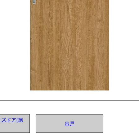
ズドア(施
吊戸