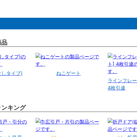
商品
なしタイプ)
ねこゲート
ラインフレー
4枚引違
ランキング