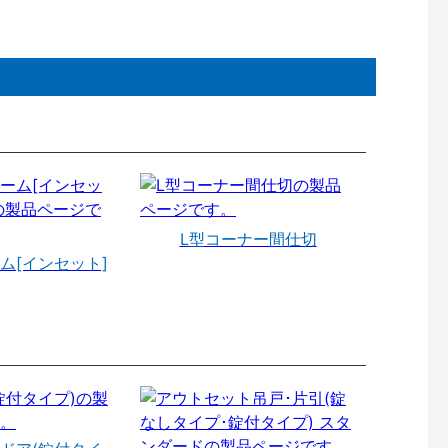
L型コーナー間仕切
ム[インセット]