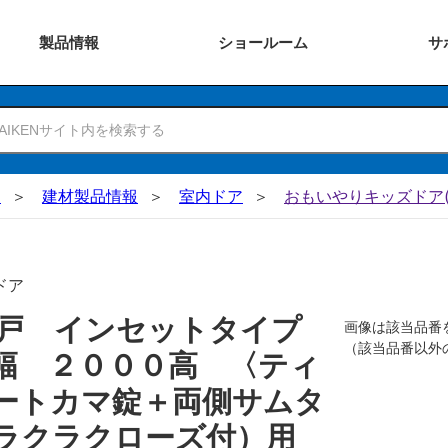
製品
情報
ショー
ルーム
サ
N
建材製品情報
室内ドア
おもいやりキッズドア(
ドア
吊戸 インセットタイプ
画像は該当品番
（該当品番以外
幅 ２０００高 〈ティ
ートカマ錠＋両側サムタ
 ラクラクローズ付）用