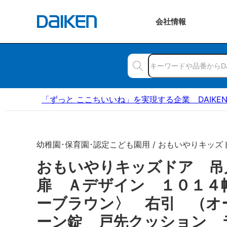
会社
情報
「ずっと ここちいいね」を実現する企業 DAIKE
幼稚園･保育園･認定こども園用 / おもいやりキッズ
おもいやりキッズドア 
扉 Ａデザイン １０１４
ーブラウン〉 右引 （オ
ーン錠 戸先クッション