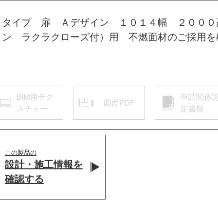
トタイプ 扉 Ａデザイン １０１４幅 ２０００
ョン ラクラクローズ付）用 不燃面材のご採用を
BIM用テク
申請関係
図面PDF
スチャー
定書類
この製品の
設計・施工情報を
確認する