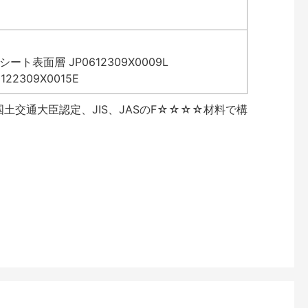
表面層 JP0612309X0009L
2309X0015E
土交通大臣認定、JIS、JASのF☆☆☆☆材料で構