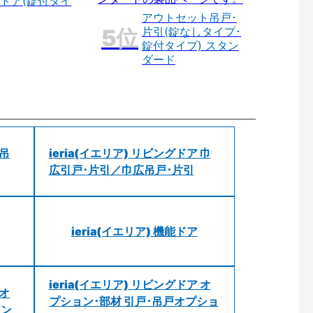
ドア(錠付タイ
アウトセット吊戸･
片引(錠なしタイプ･
錠付タイプ) スタン
ダード
 吊
ieria(イエリア) リビングドア 巾
広引戸･片引／巾広吊戸･片引
ieria(イエリア) 機能ドア
ieria(イエリア) リビングドア オ
 オ
プション･部材 引戸･吊戸オプショ
ョン