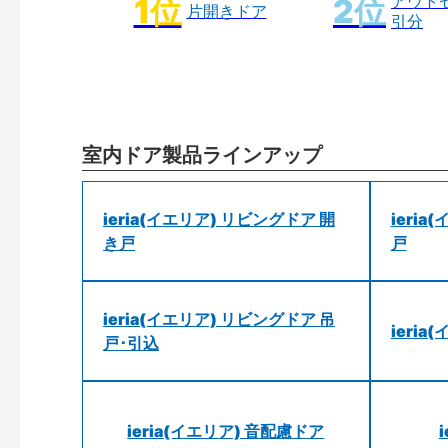
アウト
片開きドア
引分
室内ドア製品ラインアップ
ieria(イエリア) リビングドア 開
ieri
き戸
戸
ieria(イエリア) リビングドア 吊
ieri
戸･引込
ieria(イエリア) 音配慮ドア