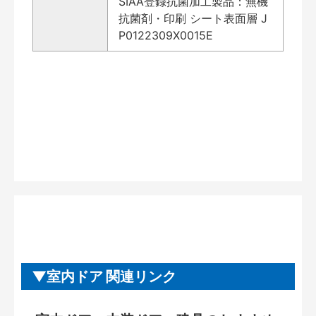
SIAA登録抗菌加工製品：無機
抗菌剤・印刷 シート表面層 J
P0122309X0015E
室内ドア 関連リンク