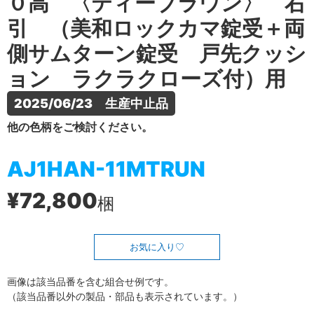
０高 〈ティーブラウン〉 右
引 （美和ロックカマ錠受＋両
側サムターン錠受 戸先クッシ
ョン ラクラクローズ付）用
2025/06/23　生産中止品
他の色柄をご検討ください。
AJ1HAN-11MTRUN
¥72,800
梱
お気に入り
画像は該当品番を含む組合せ例です。
（該当品番以外の製品・部品も表示されています。）