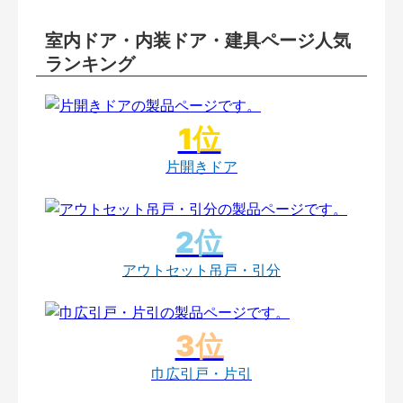
室内ドア・内装ドア・建具ページ人気
ランキング
片開きドア
アウトセット吊戸・引分
巾広引戸・片引