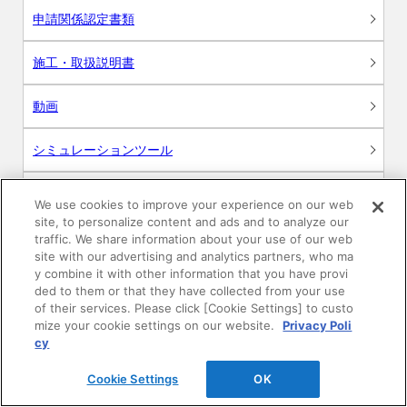
申請関係認定書類
施工・取扱説明書
動画
シミュレーションツール
24時間換気システム〈エアスマート〉
簡易設計見積ソフト
We use cookies to improve your experience on our web
site, to personalize content and ads and to analyze our
R&Dセンター環境測定・分析サービス
traffic. We share information about your use of our web
site with our advertising and analytics partners, who ma
y combine it with other information that you have provi
商品マスター申し込み
ded to them or that they have collected from your use
of their services. Please click [Cookie Settings] to custo
mize your cookie settings on our website.
Privacy Poli
cy
Cookie Settings
OK