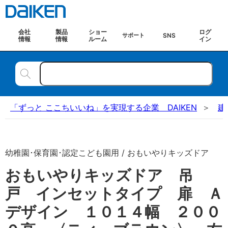
会社
製品
ショー
ログ
SNS
サポート
情報
情報
ルーム
イン
「ずっと ここちいいね」を実現する企業 DAIKEN
建
幼稚園･保育園･認定こども園用 / おもいやりキッズドア
おもいやりキッズドア 吊
戸 インセットタイプ 扉 Ａ
デザイン １０１４幅 ２００