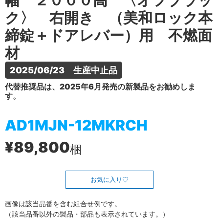
幅 ２０００高 〈オフブラッ
ク〉 右開き （美和ロック本
締錠＋ドアレバー）用 不燃面
材
2025/06/23　生産中止品
代替推奨品は、2025年6月発売の新製品をお勧めしま
す。
AD1MJN-12MKRCH
¥89,800
梱
お気に入り
画像は該当品番を含む組合せ例です。
（該当品番以外の製品・部品も表示されています。）