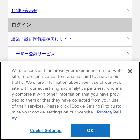
お問い合わせ
ログイン
建築・設計関係者様向けサイト
ユーザー登録サービス
WEB見積システム
We use cookies to improve your experience on our web
site, to personalize content and ads and to analyze our
traffic. We share information about your use of our web
収納プランニングソフト
site with our advertising and analytics partners, who ma
y combine it with other information that you have provi
ded to them or that they have collected from your use
of their services. Please click [Cookie Settings] to custo
mize your cookie settings on our website.
Privacy Poli
画像
cy
CAD
Cookie Settings
OK