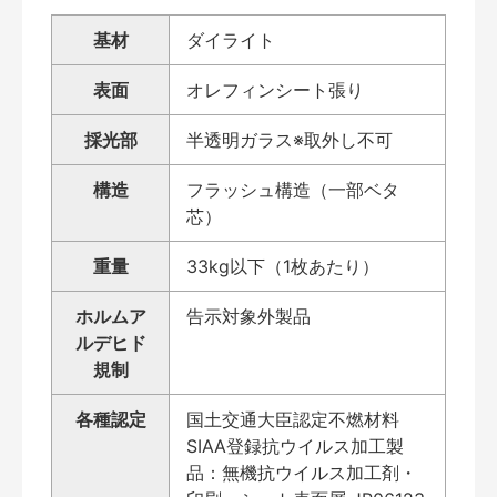
基材
ダイライト
表面
オレフィンシート張り
採光部
半透明ガラス※取外し不可
構造
フラッシュ構造（一部ベタ
芯）
重量
33kg以下（1枚あたり）
ホルムア
告示対象外製品
ルデヒド
規制
各種認定
国土交通大臣認定不燃材料
SIAA登録抗ウイルス加工製
品：無機抗ウイルス加工剤・