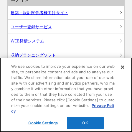
建築・設計関係者様向けサイト
ユーザー登録サービス
WEB見積システム
収納プランニングソフト
We use cookies to improve your experience on our web
site, to personalize content and ads and to analyze our
traffic. We share information about your use of our web
site with our advertising and analytics partners, who ma
画像
y combine it with other information that you have provi
ded to them or that they have collected from your use
CAD
of their services. Please click [Cookie Settings] to custo
mize your cookie settings on our website.
Privacy Poli
cy
BIM用テクスチャー
Cookie Settings
OK
図面（PDF）