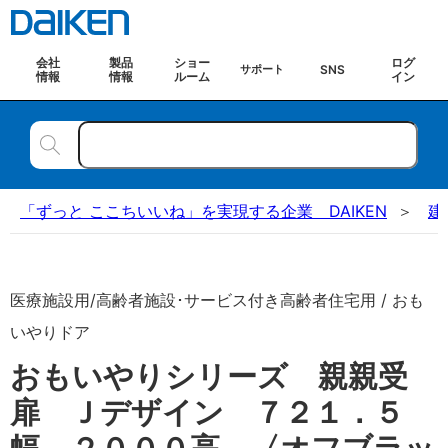
会社
製品
ショー
ログ
SNS
サポート
情報
情報
ルーム
イン
「ずっと ここちいいね」を実現する企業 DAIKEN
建
医療施設用/高齢者施設･サービス付き高齢者住宅用 / おも
いやりドア
おもいやりシリーズ 親親受
扉 Ｊデザイン ７２１．５