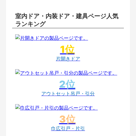
室内ドア・内装ドア・建具ページ人気
ランキング
片開きドア
アウトセット吊戸・引分
巾広引戸・片引