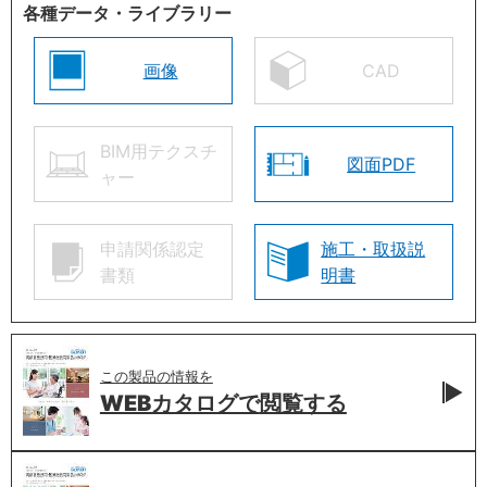
各種データ・ライブラリー
画像
CAD
BIM用テクスチ
図面PDF
ャー
申請関係認定
施工・取扱説
書類
明書
この製品の情報を
WEBカタログで
閲覧する