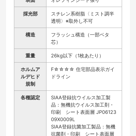
採光部
スチレン系樹脂〈ミスト調半
透明〉※取外し不可
構造
フラッシュ構造（一部ベタ
芯）
重量
26kg以下（1枚あたり）
ホルムア
F☆☆☆☆ 住宅部品表示ガイ
ルデヒド
ドライン
規制
各種認定
SIAA登録抗ウイルス加工製
品：無機抗ウイルス加工剤・
印刷 シート表面層 JP06123
09X0009L
SIAA登録抗菌加工製品：無機
抗菌剤・印刷 シート表面層