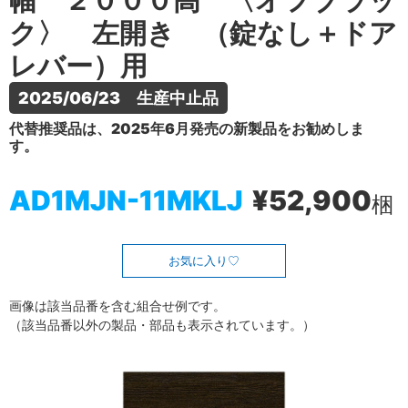
幅 ２０００高 〈オフブラッ
ク〉 左開き （錠なし＋ドア
レバー）用
2025/06/23　生産中止品
代替推奨品は、2025年6月発売の新製品をお勧めしま
す。
AD1MJN-11MKLJ
¥52,900
梱
お気に入り
画像は該当品番を含む組合せ例です。
（該当品番以外の製品・部品も表示されています。）