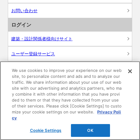
お問い合わせ
ログイン
建築・設計関係者様向けサイト
ユーザー登録サービス
WEB見積システム
We use cookies to improve your experience on our web
site, to personalize content and ads and to analyze our
traffic. We share information about your use of our web
収納プランニングソフト
site with our advertising and analytics partners, who ma
y combine it with other information that you have provi
ded to them or that they have collected from your use
of their services. Please click [Cookie Settings] to custo
mize your cookie settings on our website.
Privacy Poli
画像
cy
CAD
Cookie Settings
OK