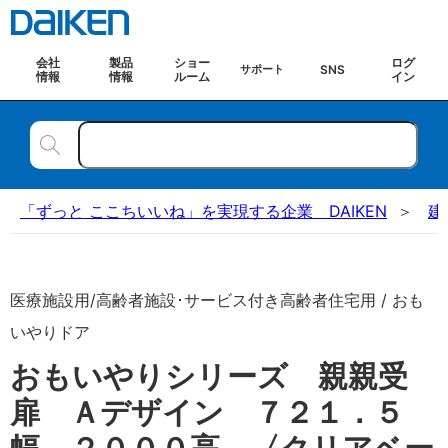
会社
製品
ショー
ログ
SNS
サポート
情報
情報
ルーム
イン
「ずっと ここちいいね」を実現する企業 DAIKEN
建
医療施設用/高齢者施設･サービス付き高齢者住宅用 / おも
いやりドア
おもいやりシリーズ 親親受
扉 Ａデザイン ７２１．５