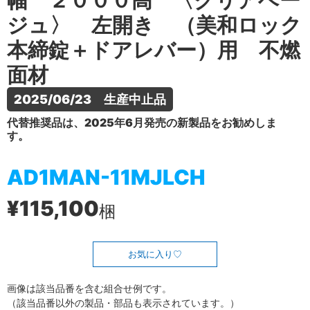
幅 ２０００高 〈クリアベー
ジュ〉 左開き （美和ロック
本締錠＋ドアレバー）用 不燃
面材
2025/06/23　生産中止品
代替推奨品は、2025年6月発売の新製品をお勧めしま
す。
AD1MAN-11MJLCH
¥115,100
梱
お気に入り
画像は該当品番を含む組合せ例です。
（該当品番以外の製品・部品も表示されています。）