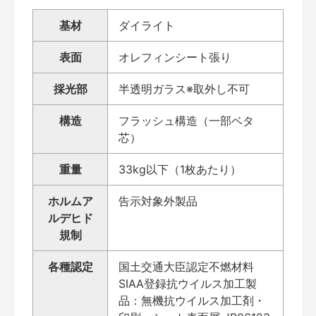
基材
ダイライト
表面
オレフィンシート張り
採光部
半透明ガラス※取外し不可
構造
フラッシュ構造（一部ベタ
芯）
重量
33kg以下（1枚あたり）
ホルムア
告示対象外製品
ルデヒド
規制
各種認定
国土交通大臣認定不燃材料
SIAA登録抗ウイルス加工製
品：無機抗ウイルス加工剤・