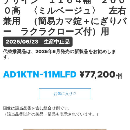
デザイン １１６４幅 ２００
０高 〈ミルベージュ〉 左右
兼用 （簡易カマ錠＋にぎりバ
ー ラクラクローズ付）用
2025/06/23　生産中止品
代替推奨品は、2025年6月発売の新製品をお勧めしま
す。
AD1KTN-11MLFD
¥77,200
梱
お気に入り
画像は該当品番を含む組合せ例です。
（該当品番以外の製品・部品も表示されています。）