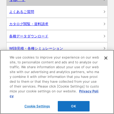
よくあるご質問
カタログ閲覧・資料請求
各種データダウンロード
WEB見積・各種シミュレーション
We use cookies to improve your experience on our web
交換用部品の購入
site, to personalize content and ads and to analyze our
traffic. We share information about your use of our web
site with our advertising and analytics partners, who ma
修理・点検
y combine it with other information that you have provi
ded to them or that they have collected from your use
お問い合わせ
of their services. Please click [Cookie Settings] to custo
mize your cookie settings on our website.
Privacy Poli
ログイン
cy
Cookie Settings
OK
建築・設計関係者様向けサイト