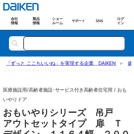
会社
製品
ショー
ログ
SNS
サポート
情報
情報
ルーム
イン
「ずっと ここちいいね」を実現する企業 DAIKEN
建
医療施設用/高齢者施設･サービス付き高齢者住宅用 / おも
いやりドア
おもいやりシリーズ 吊戸
アウトセットタイプ 扉 Ｔ