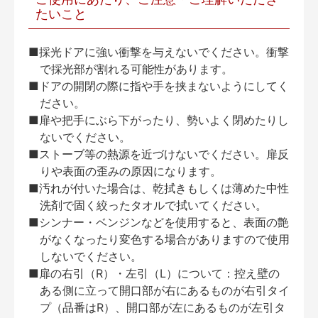
たいこと
■採光ドアに強い衝撃を与えないでください。衝撃
で採光部が割れる可能性があります。
■ドアの開閉の際に指や手を挟まないようにしてく
ださい。
■扉や把手にぶら下がったり、勢いよく閉めたりし
ないでください。
■ストーブ等の熱源を近づけないでください。扉反
りや表面の歪みの原因になります。
■汚れが付いた場合は、乾拭きもしくは薄めた中性
洗剤で固く絞ったタオルで拭いてください。
■シンナー・ベンジンなどを使用すると、表面の艶
がなくなったり変色する場合がありますので使用
しないでください。
■扉の右引（R）・左引（L）について：控え壁の
ある側に立って開口部が右にあるものが右引タイ
プ（品番はR）、開口部が左にあるものが左引タ