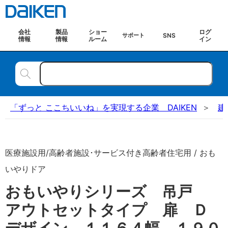
会社
製品
ショー
ログ
SNS
サポート
情報
情報
ルーム
イン
「ずっと ここちいいね」を実現する企業 DAIKEN
建
医療施設用/高齢者施設･サービス付き高齢者住宅用 / おも
いやりドア
おもいやりシリーズ 吊戸
アウトセットタイプ 扉 Ｄ