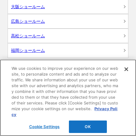
大阪ショールーム
広島ショールーム
高松ショールーム
福岡ショールーム
We use cookies to improve your experience on our web
site, to personalize content and ads and to analyze our
サポート
traffic. We share information about your use of our web
site with our advertising and analytics partners, who ma
y combine it with other information that you have provi
よくあるご質問
ded to them or that they have collected from your use
of their services. Please click [Cookie Settings] to custo
mize your cookie settings on our website.
Privacy Poli
カタログ閲覧・資料請求
cy
各種データダウンロード
Cookie Settings
OK