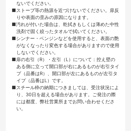
ないでください。
■ストーブ等の熱源を近づけないでください。扉反
りや表面の歪みの原因になります。
■汚れが付いた場合は、乾拭きもしくは薄めた中性
洗剤で固く絞ったタオルで拭いてください。
■シンナー・ベンジンなどを使用すると、表面の艶
がなくなったり変色する場合がありますので使用
しないでください。
■扉の右引（R）・左引（L）について：控え壁の
ある側に立って開口部が右にあるものが右引タイ
プ（品番はR）、開口部が左にあるものが左引タ
イプ（品番はL）です。
■スチール枠の納期につきましては、受注状況によ
り、30日を超える場合があります。ご発注の際
には都度、弊社営業所までお問い合わせくださ
い。