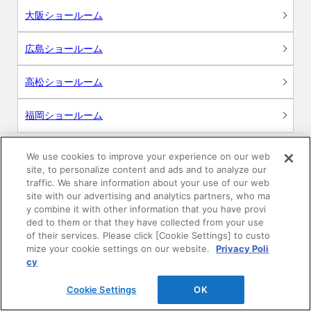
大阪ショールーム
広島ショールーム
高松ショールーム
福岡ショールーム
We use cookies to improve your experience on our web
site, to personalize content and ads and to analyze our
サポート
traffic. We share information about your use of our web
site with our advertising and analytics partners, who ma
y combine it with other information that you have provi
よくあるご質問
ded to them or that they have collected from your use
of their services. Please click [Cookie Settings] to custo
mize your cookie settings on our website.
Privacy Poli
カタログ閲覧・資料請求
cy
各種データダウンロード
Cookie Settings
OK