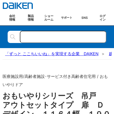
会社
製品
ショー
ログ
SNS
サポート
情報
情報
ルーム
イン
「ずっと ここちいいね」を実現する企業 DAIKEN
建
医療施設用/高齢者施設･サービス付き高齢者住宅用 / おも
いやりドア
おもいやりシリーズ 吊戸
アウトセットタイプ 扉 Ｄ