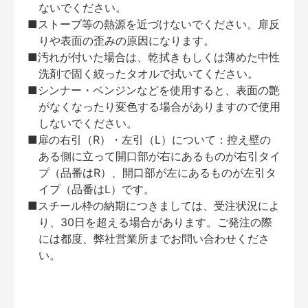
ないでください。
■ストーブ等の熱源を近づけないでください。扉反
りや表面の歪みの原因になります。
■汚れが付いた場合は、乾拭きもしくは薄めた中性
洗剤で固く絞ったタオルで拭いてください。
■シンナー・ベンジンなどを使用すると、表面の艶
がなくなったり変色する場合がありますので使用
しないでください。
■扉の右引（R）・左引（L）について：控え壁の
ある側に立って開口部が右にあるものが右引タイ
プ（品番はR）、開口部が左にあるものが左引タ
イプ（品番はL）です。
■スチール枠の納期につきましては、受注状況によ
り、30日を超える場合があります。ご発注の際
には都度、弊社営業所までお問い合わせくださ
い。