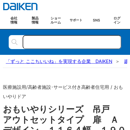
会社
製品
ショー
ログ
SNS
サポート
情報
情報
ルーム
イン
「ずっと ここちいいね」を実現する企業 DAIKEN
建
医療施設用/高齢者施設･サービス付き高齢者住宅用 / おも
いやりドア
おもいやりシリーズ 吊戸
アウトセットタイプ 扉 Ａ