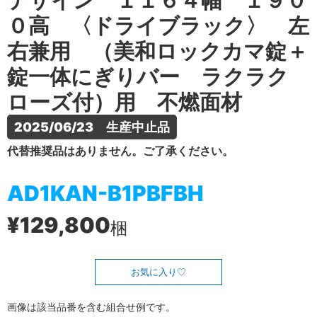
デザイン １１６４幅 １９０
０高 〈ドライブラック〉 左
右兼用 （美和ロックカマ錠＋
錠一体にぎりバー ラクラク
ローズ付）用 不燃面材
2025/06/23　生産中止品
代替推奨品はありません。ご了承ください。
AD1KAN-B1PBFBH
¥129,800
梱
お気に入り
画像は該当品番を含む組合せ例です。