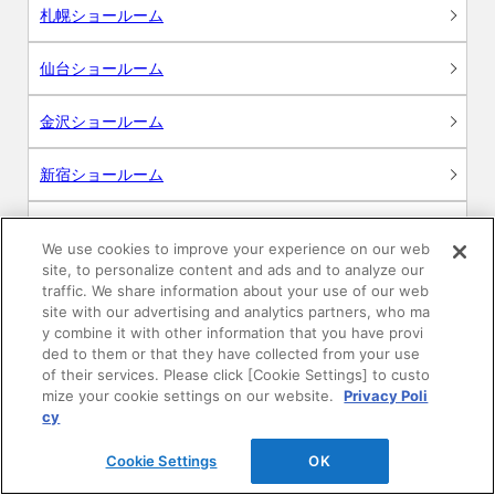
札幌ショールーム
仙台ショールーム
金沢ショールーム
新宿ショールーム
名古屋ショールーム
We use cookies to improve your experience on our web
site, to personalize content and ads and to analyze our
大阪ショールーム
traffic. We share information about your use of our web
site with our advertising and analytics partners, who ma
広島ショールーム
y combine it with other information that you have provi
ded to them or that they have collected from your use
of their services. Please click [Cookie Settings] to custo
高松ショールーム
mize your cookie settings on our website.
Privacy Poli
cy
福岡ショールーム
Cookie Settings
OK