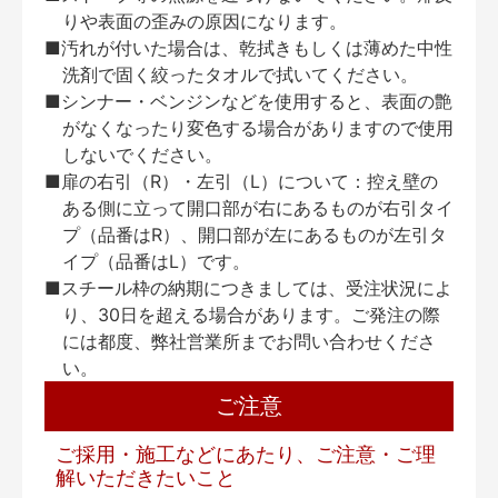
りや表面の歪みの原因になります。
■汚れが付いた場合は、乾拭きもしくは薄めた中性
洗剤で固く絞ったタオルで拭いてください。
■シンナー・ベンジンなどを使用すると、表面の艶
がなくなったり変色する場合がありますので使用
しないでください。
■扉の右引（R）・左引（L）について：控え壁の
ある側に立って開口部が右にあるものが右引タイ
プ（品番はR）、開口部が左にあるものが左引タ
イプ（品番はL）です。
■スチール枠の納期につきましては、受注状況によ
り、30日を超える場合があります。ご発注の際
には都度、弊社営業所までお問い合わせくださ
い。
ご注意
ご採用・施工などにあたり、ご注意・ご理
解いただきたいこと