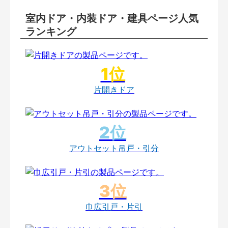
室内ドア・内装ドア・建具ページ人気
ランキング
片開きドア
アウトセット吊戸・引分
巾広引戸・片引