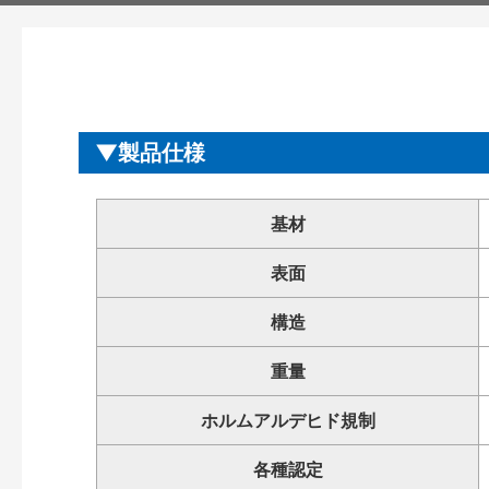
製品仕様
基材
表面
構造
重量
ホルムアルデヒド規制
各種認定