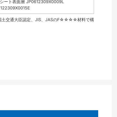
表面層 JP0612309X0009L
2309X0015E
土交通大臣認定、JIS、JASのF☆☆☆☆材料で構