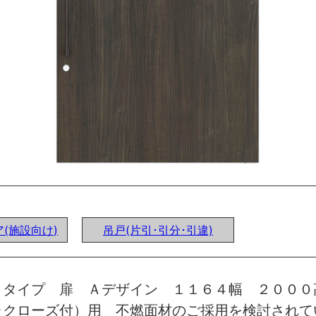
(施設向け)
吊戸(片引･引分･引違)
トタイプ 扉 Ａデザイン １１６４幅 ２０００
ラクローズ付）用 不燃面材のご採用を検討されて