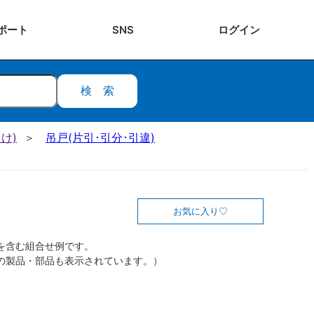
ポート
SNS
ログ
イン
検索
け)
吊戸(片引･引分･引違)
お気に入り
を含む組合せ例です。
の製品・部品も表示されています。）