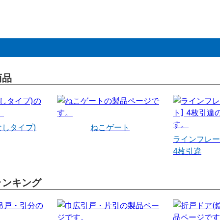
商品
なしタイプ)
ねこゲート
ラインフレー
4枚引違
ランキング