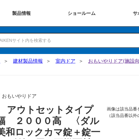
製品
情報
ショー
ルーム
サ
N
建材製品情報
室内ドア
おもいやりドア(施設向
/ おもいやりドア
戸 アウトセットタイプ
画像は該当品番
（該当品番以外
幅 ２０００高 〈ダル
美和ロックカマ錠＋錠一