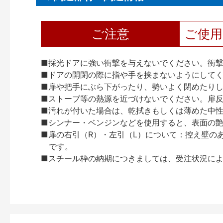
ご注意
ご使
■採光ドアに強い衝撃を与えないでください。衝
■ドアの開閉の際に指や手を挟まないようにして
■扉や把手にぶら下がったり、勢いよく閉めたり
■ストーブ等の熱源を近づけないでください。扉
■汚れが付いた場合は、乾拭きもしくは薄めた中
■シンナー・ベンジンなどを使用すると、表面の
■扉の右引（R）・左引（L）について：控え壁の
です。
■スチール枠の納期につきましては、受注状況によ