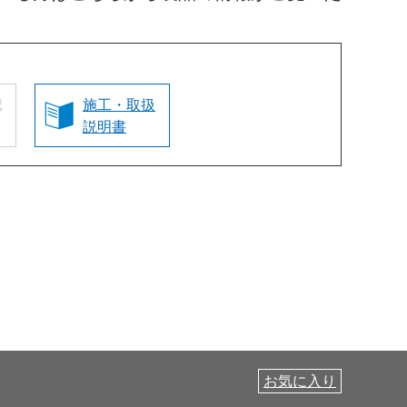
認
施工・取扱
説明書
お気に入り