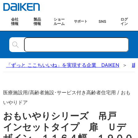
会社
製品
ショー
ログ
SNS
サポート
情報
情報
ルーム
イン
「ずっと ここちいいね」を実現する企業 DAIKEN
建
医療施設用/高齢者施設･サービス付き高齢者住宅用 / おも
いやりドア
おもいやりシリーズ 吊戸
インセットタイプ 扉 Ｕデ