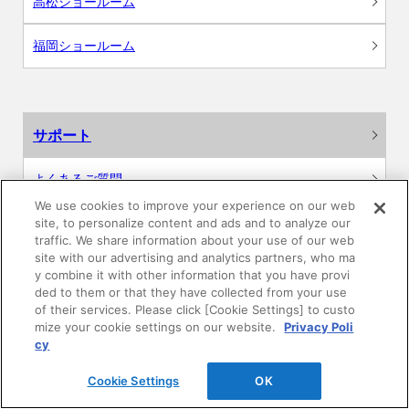
高松ショールーム
福岡ショールーム
サポート
よくあるご質問
We use cookies to improve your experience on our web
カタログ閲覧・資料請求
site, to personalize content and ads and to analyze our
traffic. We share information about your use of our web
site with our advertising and analytics partners, who ma
各種データダウンロード
y combine it with other information that you have provi
ded to them or that they have collected from your use
WEB見積・各種シミュレーション
of their services. Please click [Cookie Settings] to custo
mize your cookie settings on our website.
Privacy Poli
cy
交換用部品の購入
Cookie Settings
OK
修理・点検