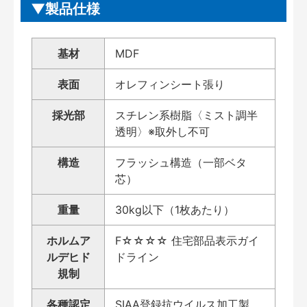
製品仕様
基材
MDF
表面
オレフィンシート張り
採光部
スチレン系樹脂〈ミスト調半
透明〉※取外し不可
構造
フラッシュ構造（一部ベタ
芯）
重量
30kg以下（1枚あたり）
ホルムア
F☆☆☆☆ 住宅部品表示ガイ
ルデヒド
ドライン
規制
各種認定
SIAA登録抗ウイルス加工製