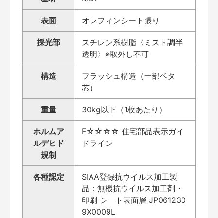
表面
オレフィンシート張り
採光部
スチレン系樹脂〈ミスト調半
透明〉※取外し不可
構造
フラッシュ構造（一部ベタ
芯）
重量
30kg以下（1枚あたり）
ホルムア
F☆☆☆☆ 住宅部品表示ガイ
ルデヒド
ドライン
規制
各種認定
SIAA登録抗ウイルス加工製
品：無機抗ウイルス加工剤・
印刷 シート表面層 JP061230
9X0009L