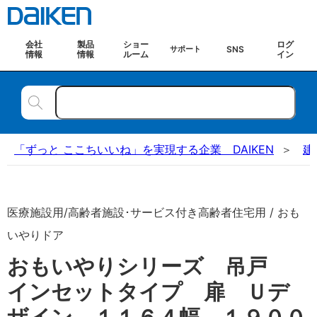
会社
製品
ショー
ログ
SNS
サポート
情報
情報
ルーム
イン
「ずっと ここちいいね」を実現する企業 DAIKEN
建
医療施設用/高齢者施設･サービス付き高齢者住宅用 / おも
いやりドア
おもいやりシリーズ 吊戸
インセットタイプ 扉 Ｕデ