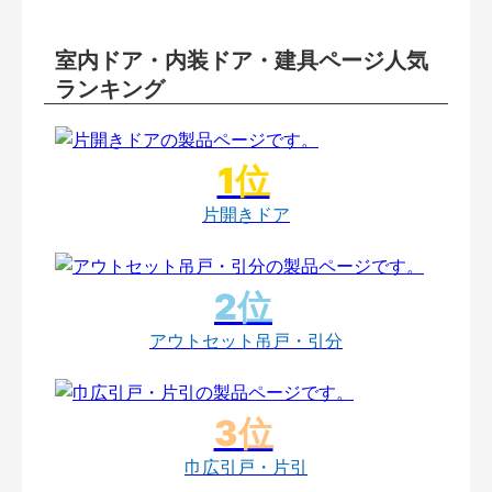
室内ドア・内装ドア・建具ページ人気
ランキング
片開きドア
アウトセット吊戸・引分
巾広引戸・片引