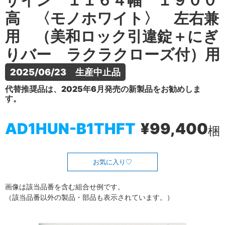
ザイン １１６４幅 １９００
高 〈モノホワイト〉 左右兼
用 （美和ロック引違錠＋にぎ
りバー ラクラクローズ付）用
2025/06/23　生産中止品
代替推奨品は、2025年6月発売の新製品をお勧めしま
す。
AD1HUN-B1THFT
¥99,400
梱
お気に入り
画像は該当品番を含む組合せ例です。
（該当品番以外の製品・部品も表示されています。）