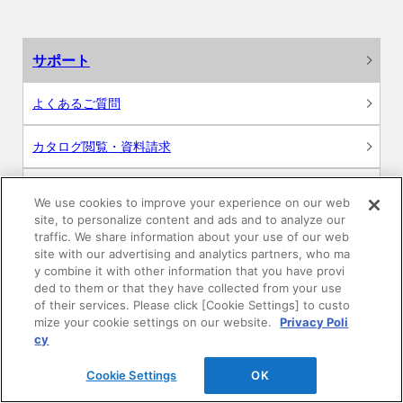
サポート
よくあるご質問
カタログ閲覧・資料請求
各種データダウンロード
We use cookies to improve your experience on our web
site, to personalize content and ads and to analyze our
WEB見積・各種シミュレーション
traffic. We share information about your use of our web
site with our advertising and analytics partners, who ma
y combine it with other information that you have provi
交換用部品の購入
ded to them or that they have collected from your use
of their services. Please click [Cookie Settings] to custo
修理・点検
mize your cookie settings on our website.
Privacy Poli
cy
お問い合わせ
Cookie Settings
OK
ログイン