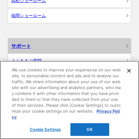
高松ショールーム
福岡ショールーム
サポート
よくあるご質問
We use cookies to improve your experience on our web
カタログ閲覧・資料請求
site, to personalize content and ads and to analyze our
traffic. We share information about your use of our web
site with our advertising and analytics partners, who ma
各種データダウンロード
y combine it with other information that you have provi
ded to them or that they have collected from your use
WEB見積・各種シミュレーション
of their services. Please click [Cookie Settings] to custo
mize your cookie settings on our website.
Privacy Poli
cy
交換用部品の購入
Cookie Settings
OK
修理・点検