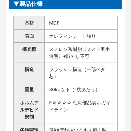
製品仕様
基材
MDF
表面
オレフィンシート張り
採光部
スチレン系樹脂〈ミスト調半
透明〉※取外し不可
構造
フラッシュ構造（一部ベタ
芯）
重量
30kg以下（1枚あたり）
ホルムア
F☆☆☆☆ 住宅部品表示ガイ
ルデヒド
ドライン
規制
各種認定
SIAA登録抗ウイルス加工製