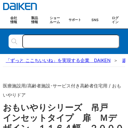
会社
製品
ショー
ログ
SNS
サポート
情報
情報
ルーム
イン
「ずっと ここちいいね」を実現する企業 DAIKEN
建
医療施設用/高齢者施設･サービス付き高齢者住宅用 / おも
いやりドア
おもいやりシリーズ 吊戸
インセットタイプ 扉 Ｍデ