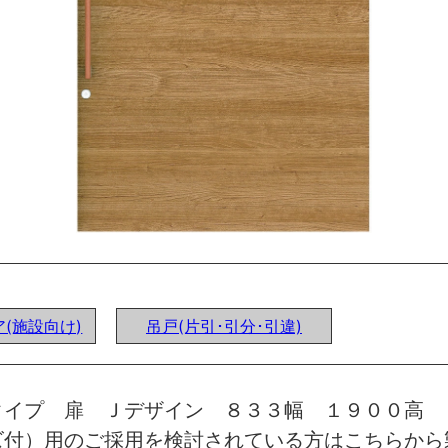
(施設向け)
吊戸(片引･引分･引違)
タイプ 扉 Ｊデザイン ８３３幅 １９００高 
ズ付）用のご採用を検討されている方はこちらから