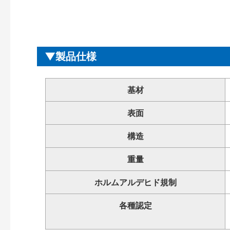
製品仕様
基材
表面
構造
重量
ホルムアルデヒド規制
各種認定