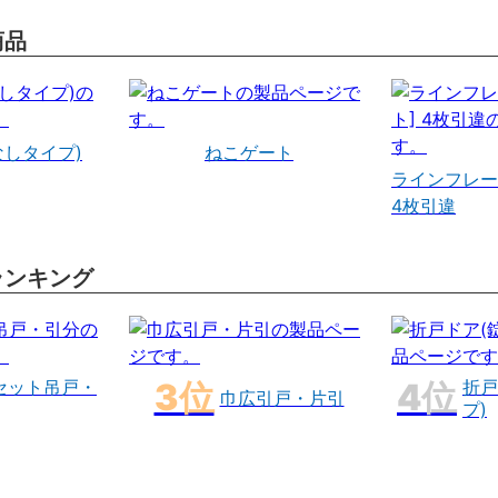
商品
なしタイプ)
ねこゲート
ラインフレー
4枚引違
ランキング
セット吊戸・
折戸
巾広引戸・片引
プ)