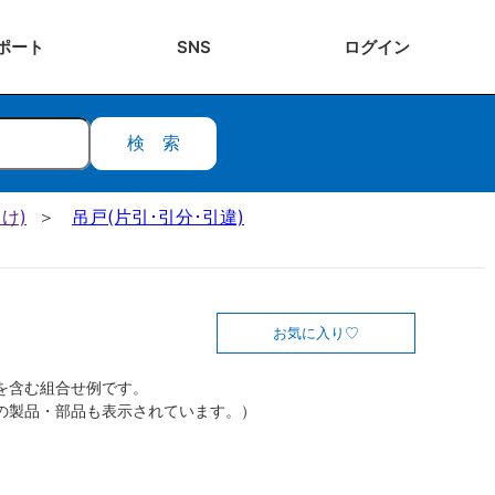
ポート
SNS
ログ
イン
検索
け)
吊戸(片引･引分･引違)
お気に入り
を含む組合せ例です。
の製品・部品も表示されています。）