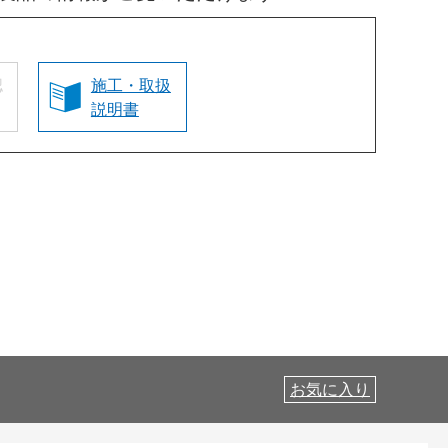
認
施工・取扱
説明書
お気に入り