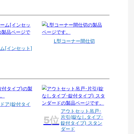
L型コーナー間仕切
ム[インセット]
ドア(錠付タイ
アウトセット吊戸･
片引(錠なしタイプ･
錠付タイプ) スタン
ダード