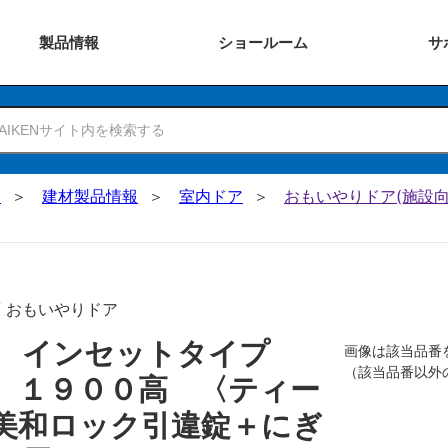
製品
情報
ショー
ルーム
サ
N
建材製品情報
室内ドア
おもいやりドア(施設向
/ おもいやりドア
戸 インセットタイプ
画像は該当品番
（該当品番以外
 １９００高 〈ティー
美和ロック引違錠＋にぎ