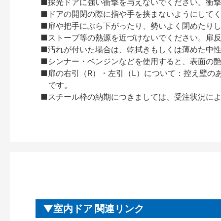
■採光ドアに強い衝撃を与えないでください。衝
■ドアの開閉の際に指や手を挟まないようにして
■扉や把手にぶら下がったり、勢いよく閉めたり
■ストーブ等の熱源を近づけないでください。扉
■汚れが付いた場合は、乾拭きもしくは薄めた中
■シンナー・ベンジンなどを使用すると、表面の
■扉の右引（R）・左引（L）について：控え壁の
です。
■スチール枠の納期につきましては、受注状況によ
室内ドア 関連リンク