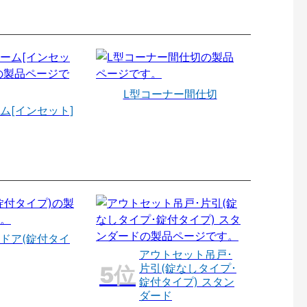
L型コーナー間仕切
ム[インセット]
ドア(錠付タイ
アウトセット吊戸･
片引(錠なしタイプ･
錠付タイプ) スタン
ダード