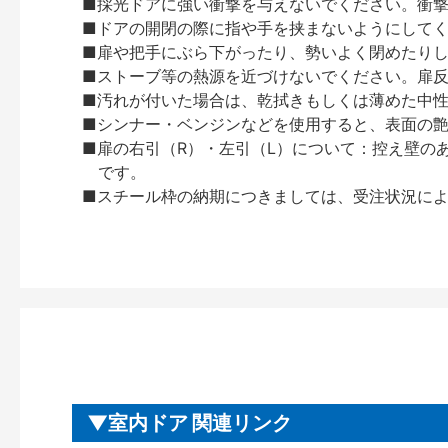
■採光ドアに強い衝撃を与えないでください。衝
■ドアの開閉の際に指や手を挟まないようにして
■扉や把手にぶら下がったり、勢いよく閉めたり
■ストーブ等の熱源を近づけないでください。扉
■汚れが付いた場合は、乾拭きもしくは薄めた中
■シンナー・ベンジンなどを使用すると、表面の
■扉の右引（R）・左引（L）について：控え壁の
です。
■スチール枠の納期につきましては、受注状況によ
室内ドア 関連リンク