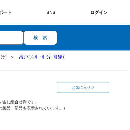
ポート
SNS
ログ
イン
検索
け)
吊戸(片引･引分･引違)
お気に入り
を含む組合せ例です。
の製品・部品も表示されています。）