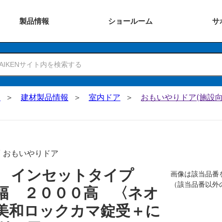
製品
情報
ショー
ルーム
サ
N
建材製品情報
室内ドア
おもいやりドア(施設向
/ おもいやりドア
戸 インセットタイプ
画像は該当品番
（該当品番以外
幅 ２０００高 〈ネオ
美和ロックカマ錠受＋に