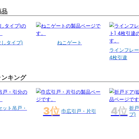
商品
なしタイプ)
ねこゲート
ラインフレー
4枚引違
ランキング
セット吊戸・
折戸
巾広引戸・片引
プ)