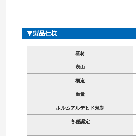
製品仕様
基材
表面
構造
重量
ホルムアルデヒド規制
各種認定