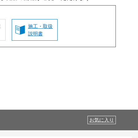
認
施工・取扱
説明書
お気に入り