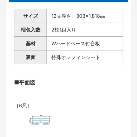
サイズ
12㎜厚さ、303×1,818㎜
梱包入数
2枚1組入り
基材
Wハードベース付合板
表面
特殊オレフィンシート
■平面図
［6尺］