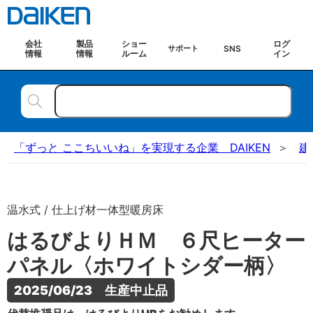
会社
製品
ショー
ログ
SNS
サポート
情報
情報
ルーム
イン
「ずっと ここちいいね」を実現する企業 DAIKEN
建
温水式 / 仕上げ材一体型暖房床
はるびよりＨＭ ６尺ヒーター
パネル〈ホワイトシダー柄〉
2025/06/23　生産中止品