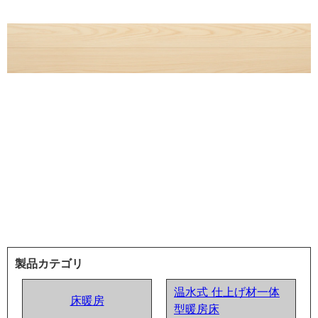
製品カテゴリ
温水式 仕上げ材一体
床暖房
型暖房床