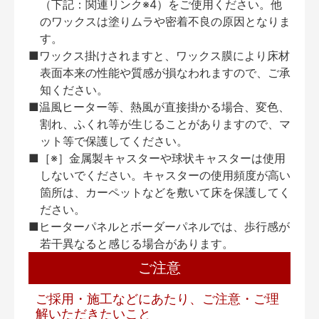
（下記：関連リンク※4）をご使用ください。他
のワックスは塗りムラや密着不良の原因となりま
す。
■ワックス掛けされますと、ワックス膜により床材
表面本来の性能や質感が損なわれますので、ご承
知ください。
■温風ヒーター等、熱風が直接掛かる場合、変色、
割れ、ふくれ等が生じることがありますので、マ
ット等で保護してください。
■［※］金属製キャスターや球状キャスターは使用
しないでください。キャスターの使用頻度が高い
箇所は、カーペットなどを敷いて床を保護してく
ださい。
■ヒーターパネルとボーダーパネルでは、歩行感が
若干異なると感じる場合があります。
ご注意
ご採用・施工などにあたり、ご注意・ご理
解いただきたいこと