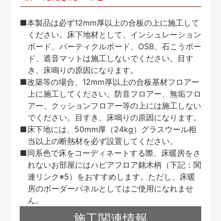
■本製品は必ず12mm厚以上の合板の上に施工して
ください。床下地材として、インシュレーション
ボード、パーティクルボード、OSB、石こうボー
ド、遮音マットは施工しないでください。目す
き、床鳴りの原因になります。
■改築等の場合、12mm厚以上の合板基材フロアー
上に施工してください。防音フロアー、無垢フロ
アー、クッションフロアー等の上には施工しない
でください。目すき、床鳴りの原因になります。
■床下地には、50mm厚（24kg）グラスウール相
当以上の断熱材を必ず設置してください。
■同系色で床をコーディネートする際、床暖房をさ
れないお部屋にはハピアフロア銘木柄（下記：関
連リンク※5）をおすすめします。ただし、床暖
房のボーダーパネルとしてはご使用になれませ
ん。
施工関連情報