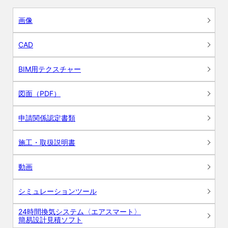
画像
CAD
BIM用テクスチャー
図面（PDF）
申請関係認定書類
施工・取扱説明書
動画
シミュレーションツール
24時間換気システム〈エアスマート〉
簡易設計見積ソフト