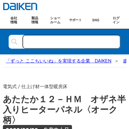
会社
製品
ショー
ログ
SNS
サポート
情報
情報
ルーム
イン
「ずっと ここちいいね」を実現する企業 DAIKEN
建
電気式 / 仕上げ材一体型暖房床
あたたか１２－ＨＭ オザネ半
入りヒーターパネル〈オーク
柄〉